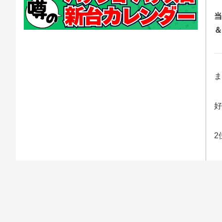
当
＆
ま
好
2
そ
ト
A