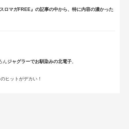
チマガスロマガFREE』の記事の中から、特に内容の濃かった
ろん
ジャグラーでお馴染みの北電子
。
斗のヒットがデカい！
者を擁するユニバ？ いや、番長ZERO+鏡＋ソードアー
い可能性の方が高い？(笑)