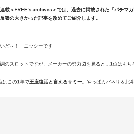
連載＜FREE's archives＞では、過去に掲載された『パ
反響の大きかった記事を改めてご紹介します。
いど～！ ニッシーです！
調のスロットですが、メーカーの勢力図を見ると…1位はもち
位はこの1年で
王座復活と言えるサミー
。やっぱカバネリ＆北
して3位争いは堅調な沖ドキ！GOLDやバイオRE：2、新鬼武
の大都？ と言った感じですかね。
タイプのシェアは北電子が強すぎて、向こう10年も変わってな