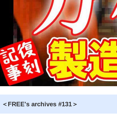
＜FREE's archives #131＞