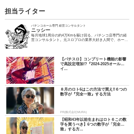
担当ライター
パチンコホール専門 経営コンサルタント
ニッシー
毎月地球1周分の約4万Kmを駆け回る、パチンコ店専門の経
営コンサルタント。元スロプロの業界大好き人間で、ホール
の営業戦略を日々提案中。大阪生まれの大阪育ち。
【パチスロ】コンプリート機能の影響
で高設定増加!?『2024-2025オールナ
イ...
８月のロト6はこの方法で買え!!６つの
数字が『完全一致』する方法
PR(株式会社MURA)
【昭和43年以前生まれはロト６この数
字を買うべき】6つの数字が「完全一
致」する方...