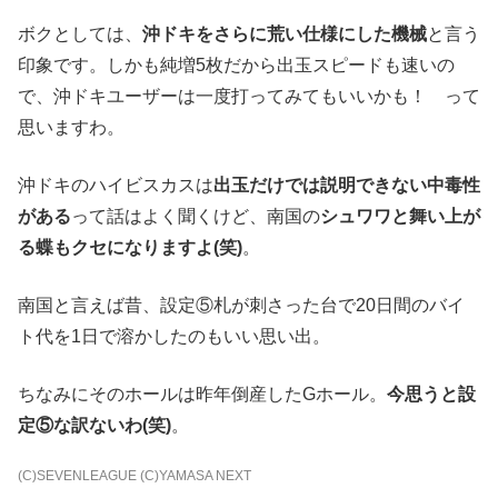
ボクとしては、
沖ドキをさらに荒い仕様にした機械
と言う
印象です。しかも純増5枚だから出玉スピードも速いの
で、沖ドキユーザーは一度打ってみてもいいかも！ って
思いますわ。
沖ドキのハイビスカスは
出玉だけでは説明できない中毒性
がある
って話はよく聞くけど、南国の
シュワワと舞い上が
る蝶もクセになりますよ(笑)
。
南国と言えば昔、設定⑤札が刺さった台で20日間のバイ
ト代を1日で溶かしたのもいい思い出。
ちなみにそのホールは昨年倒産したGホール。
今思うと設
定⑤な訳ないわ(笑)
。
(C)SEVENLEAGUE (C)YAMASA NEXT