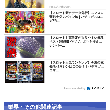
PR(株式会社MURA)
【スロット新台データ分析】スマスロ
聖戦士ダンバイン編 | パチマガスロマ
ガFR...
【スロット】高設定が入りやすい機種
ベスト5発表!! ヴヴヴ、北斗を抑えて
ナンバー...
【スロット人気ランキング】今週の稼
働No.1マシンはこの台！ | パチマガス
ロマ...
Recommended by
業界・その他関連記事