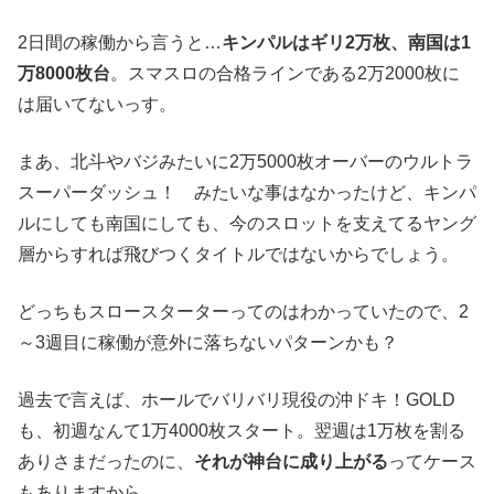
2日間の稼働から言うと…
キンパルはギリ2万枚、南国は1
万8000枚台
。スマスロの合格ラインである2万2000枚に
は届いてないっす。
まあ、北斗やバジみたいに2万5000枚オーバーのウルトラ
スーパーダッシュ！ みたいな事はなかったけど、キンパ
ルにしても南国にしても、今のスロットを支えてるヤング
層からすれば飛びつくタイトルではないからでしょう。
どっちもスロースターターってのはわかっていたので、2
～3週目に稼働が意外に落ちないパターンかも？
過去で言えば、ホールでバリバリ現役の沖ドキ！GOLD
も、初週なんて1万4000枚スタート。翌週は1万枚を割る
ありさまだったのに、
それが神台に成り上がる
ってケース
もありますから。