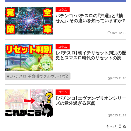
コラム
パチンコ・パチスロの『抽選』と『抽
せん』、その違いを知っていますか？
2025.12.02
コラム
【パチスロ】朝イチリセット判別の歴
史とスマスロ時代のリセットの読み
解き方
Lパチスロ 革命機ヴァルヴレイヴ2
2025.11.18
コラム
【パチンコ】エヴァンゲリオンシリー
ズの意外過ぎる原点
2025.11.18
もっと見る