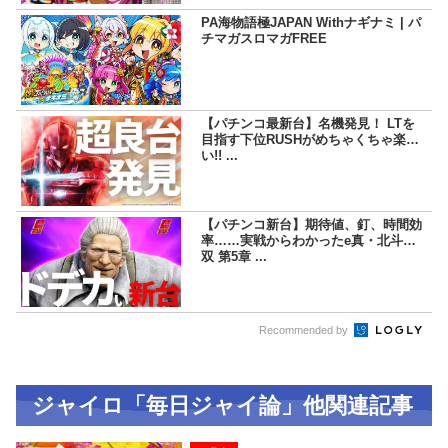
PA海物語極JAPAN Withナギナミ | パ
チマガスロマガFREE
【パチンコ最新台】名機発見！ LTを
目指す下位RUSHがめちゃくちゃ楽し
い!! ...
【パチンコ新台】期待値、釘、時間効
率……実戦からわかったe真・北斗無
双 第5章 ...
Recommended by
ジャイロ「毎日ジャイ論」他関連記事