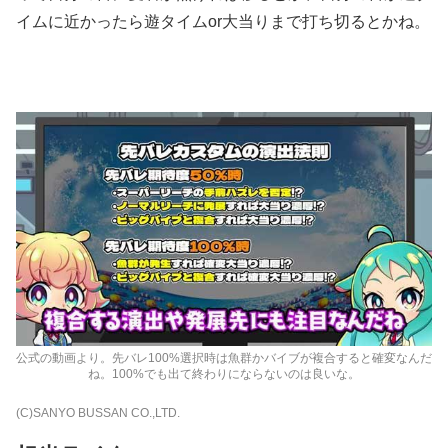
イムに近かったら遊タイムor大当りまで打ち切るとかね。
公式の動画より。先バレ100%選択時は魚群かバイブが複合すると確変なんだ
ね。100%でも出て終わりにならないのは良いな。
(C)SANYO BUSSAN CO.,LTD.