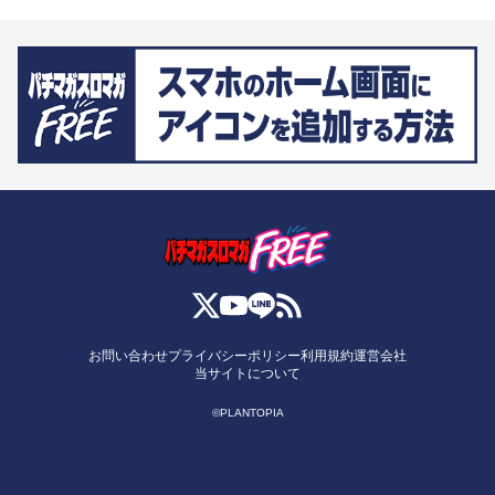
お問い合わせ
プライバシーポリシー
利用規約
運営会社
当サイトについて
©PLANTOPIA