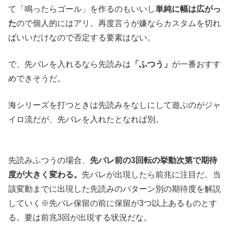
て「鳴ったらゴール」を作るのもいいし
単純に幅は広がっ
た
ので個人的にはアリ。再度言うが嫌ならカスタムを切れ
ばいいだけなので否定する要素はない。
で、先バレを入れるなら先読みは
「ふつう」
が一番おすす
めできそうだ。
海シリーズを打つときは先読みをなしにして遊ぶのがジャ
イロ流だが、先バレを入れたとなれば別。
先読みふつうの場合、
先バレ前の3回転の挙動次第で期待
度が大きく変わる。
先バレが出現したら前兆に注目だ。当
該変動までに出現した先読みのパターン別の期待度を解説
していく※先バレ保留の前に保留が3つ以上あるものとす
る。要は前兆3回が出現する状況だな。