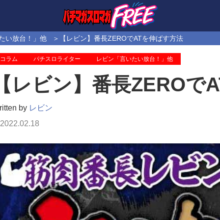
たい放台！」他
【レビン】番長ZEROでATを伸ばす方法
コラム
パチスロライター
レビン「言いたい放台！」他
【レビン】番長ZEROで
itten by
レビン
2022.02.18