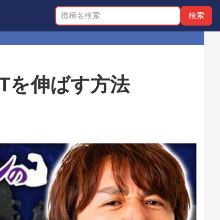
ATを伸ばす方法