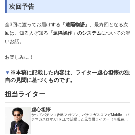
次回予告
全3回に渡ってお届けする
「遠隔物語」
、最終回となる次
回は、知る人ぞ知る
「遠隔操作」のシステム
についての濃
いお話。
お楽しみに！
※本稿に記載した内容は、ライター虚心坦懐の独
自の見聞に基づくものです。
担当ライター
虚心坦懐
かつてパチンコ攻略マガジン、パチマガスロマガMobile、パ
チマガスロマガFREEで活躍した元専属ライター（※現在は
卒業）。