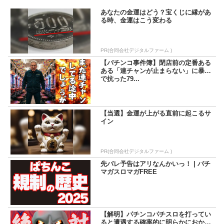
あなたの金運はどう？宝くじに縁があ
る時、金運はこう変わる
PR(合同会社デジタルファーム )
【パチンコ事件簿】閉店前の定番ある
ある「連チャンが止まらない」に暴力
で抗った79...
【当選】金運が上がる直前に起こるサ
イン
PR(合同会社デジタルファーム )
先バレ予告はアリなんかいっ！ | パチ
マガスロマガFREE
【解明】パチンコパチスロを打ってい
ると遭遇する確率的に明らかにおかし