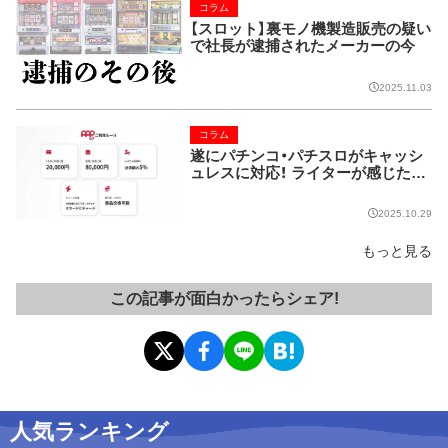
コラム
【スロット】裏モノ機製造販売の疑い
で社長が逮捕されたメーカーの今
2025.11.03
コラム
遂にパチンコ・パチスロがキャッシ
ュレスに対応！ ライターが感じた課
題とは…
2025.10.29
もっと見る
この記事が面白かったらシェア!
人気ランキング