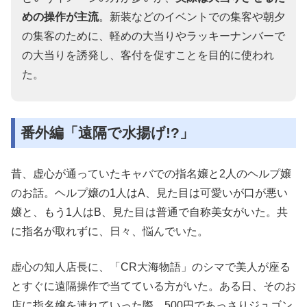
めの操作が主流
。新装などのイベントでの集客や朝夕
の集客のために、軽めの大当りやラッキーナンバーで
の大当りを誘発し、客付を促すことを目的に使われ
た。
番外編「遠隔で水揚げ!?」
昔、虚心が通っていたキャバでの指名嬢と2人のヘルプ嬢
のお話。ヘルプ嬢の1人はA、見た目は可愛いが口が悪い
嬢と、もう1人はB、見た目は普通で自称美女がいた。共
に指名が取れずに、日々、悩んでいた。
虚心の知人店長に、「CR大海物語」のシマで美人が座る
とすぐに遠隔操作で当てている方がいた。ある日、そのお
店に指名嬢を連れていった際、500円であっさりジュゴン