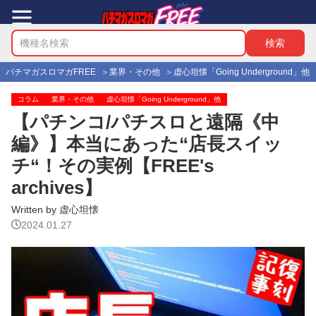
パチマガスロマガFREE
業界・その他
虚心坦懐「Going Underground」他
コラム
業界・その他
虚心坦懐「Going Underground」他
【パチンコ/パチスロと遠隔《中
編》】本当にあった“店長スイッ
チ“！その実例【FREE's
archives】
Written by 虚心坦懐
2024.01.27