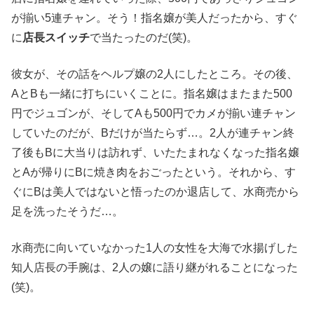
が揃い5連チャン。そう！指名嬢が美人だったから、すぐ
に
店長スイッチ
で当たったのだ(笑)。
彼女が、その話をヘルプ嬢の2人にしたところ。その後、
AとBも一緒に打ちにいくことに。指名嬢はまたまた500
円でジュゴンが、そしてAも500円でカメが揃い連チャン
していたのだが、Bだけが当たらず…。2人が連チャン終
了後もBに大当りは訪れず、いたたまれなくなった指名嬢
とAが帰りにBに焼き肉をおごったという。それから、す
ぐにBは美人ではないと悟ったのか退店して、水商売から
足を洗ったそうだ…。
水商売に向いていなかった1人の女性を大海で水揚げした
知人店長の手腕は、2人の嬢に語り継がれることになった
(笑)。