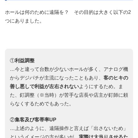
ホールは何のために遠隔を？ その目的は大きく以下の2
つにありました。
①
利益調整
…今と違って台数が少ないホールが多く、アナログ機
からデジパチが主流になったこともあり、
客のヒキの
善し悪しで利益が左右されない
ようにするため。ま
た、釘調整（※当時）が苦手な店長や店主が釘師に頼
らなくするためでもあった。
②
集客及び客帯率UP
…上述のように、遠隔操作と言えば「出さないため」
というイメージの方が多いが、
実際は大当りさせるた