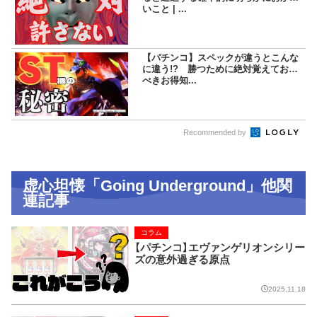
いこと | ...
【パチンコ】スペックが違うとこんな
に違う!? 勝つために絶対覚えておく
べきお得知...
Recommended by
虚心坦懐「Going Underground」他関
連記事
コラム
【パチンコ】エヴァンゲリオンシリー
ズの意外過ぎる原点
2025.11.18