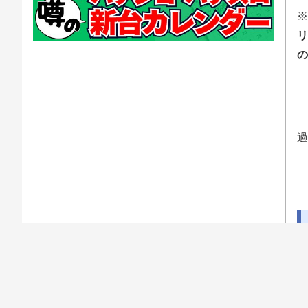
※
リ
の
過
み