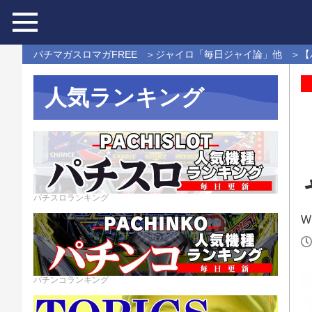
パチマガスロマガFREE
ジャイロ「毎日ジャイ論」他
【
人気ランキング
パチスロランキング
Wr
パチンコランキング