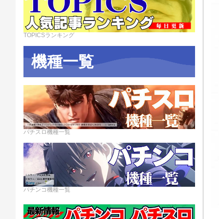
TOPICSランキング
機種一覧
パチスロ機種一覧
パチンコ機種一覧