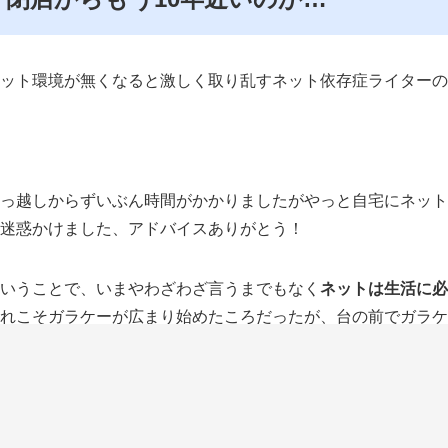
ット環境が無くなると激しく取り乱すネット依存症ライターの
っ越しからずいぶん時間がかかりましたがやっと自宅にネット
迷惑かけました、アドバイスありがとう！
いうことで、いまやわざわざ言うまでもなく
ネットは生活に必
れこそガラケーが広まり始めたころだったが、台の前でガラケ
でネットを見るなんてできなかったしそもそもネット自体が今
触れなかったりメールが来ただけでデータランプが電波を察知
思えば昔はよくパチンコの画面を1日中ずっと見ながら打てて