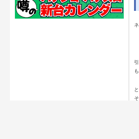
ネ
引
も
と
そ
ー
帯
今