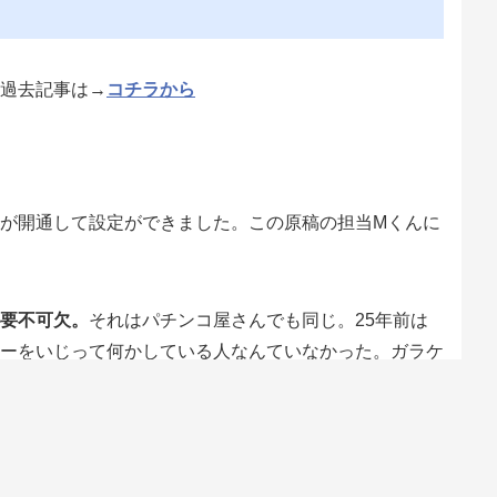
過去記事は→
コチラから
が開通して設定ができました。この原稿の担当Mくんに
要不可欠。
それはパチンコ屋さんでも同じ。25年前は
ーをいじって何かしている人なんていなかった。ガラケ
みたいに整備されてなかった。電波ゴト対策で店内で携
してエラーが出て店員がすっ飛んでくるお店もあった。
たよな……今スマホ見ないで打つなんてもう絶対無理だ