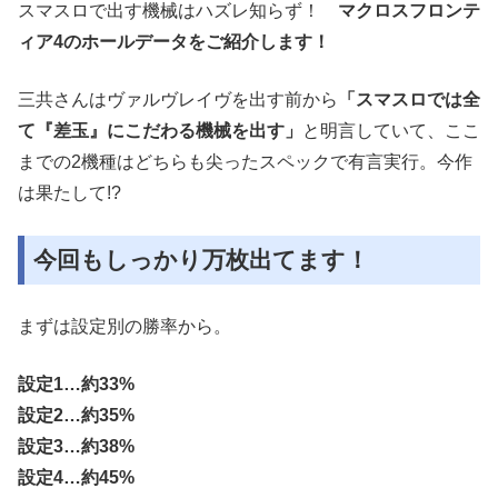
スマスロで出す機械はハズレ知らず！
マクロスフロンテ
ィア4のホールデータをご紹介します！
三共さんはヴァルヴレイヴを出す前から
「スマスロでは全
て『差玉』にこだわる機械を出す」
と明言していて、ここ
までの2機種はどちらも尖ったスペックで有言実行。今作
は果たして!?
今回もしっかり万枚出てます！
まずは設定別の勝率から。
設定1…約33%
設定2…約35%
設定3…約38%
設定4…約45%