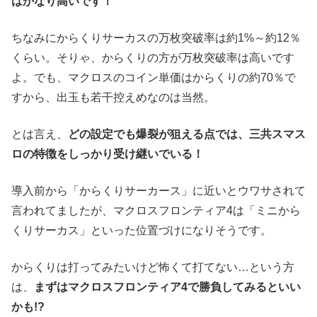
はかなり高いです！
ちなみにからくりサーカスの万枚突破率は約1%～約12％
くらい。そりゃ、からくりの方が万枚突破率は高いです
よ。でも、マクロスのコイン単価はからくりの約70％で
すから、出玉も若干控えめなのは当然。
とは言え、
どの設定でも爆裂が狙える点では、三共スマス
ロの特徴をしっかり受け継いでいる！
導入前から「からくりサーカース」に近いとウワサされて
言われてましたが、マクロスフロンティア4は「ミニから
くりサーカス」といった位置づけになりそうです。
からくりは打ってみたいけど怖くて打てない…という方
は、
まずはマクロスフロンティア4で勝負してみるといい
かも!?