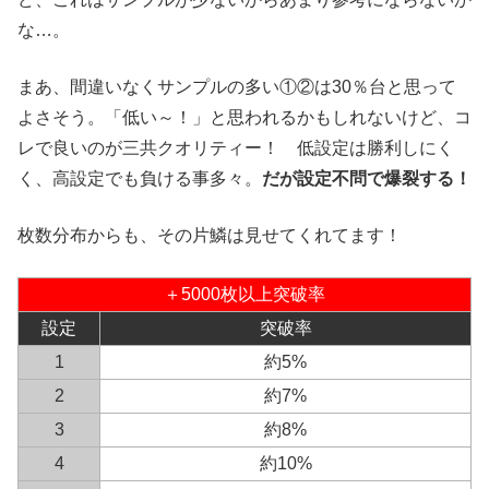
な…。
まあ、間違いなくサンプルの多い①②は30％台と思って
よさそう。「低い～！」と思われるかもしれないけど、コ
レで良いのが三共クオリティー！ 低設定は勝利しにく
く、高設定でも負ける事多々。
だが設定不問で爆裂する！
枚数分布からも、その片鱗は見せてくれてます！
＋5000枚以上突破率
設定
突破率
1
約5%
2
約7%
3
約8%
4
約10%