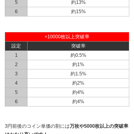
5
約13%
6
約15%
+10000枚以上突破率
設定
突破率
1
約0.5%
2
約1%
3
約1.5%
4
約2%
5
約4%
6
約4%
3円前後のコイン単価の割には
万枚や5000枚以上の突破率