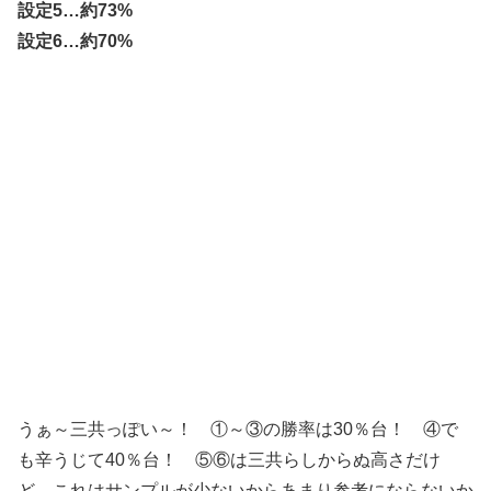
設定5…約73%
設定6…約70%
うぁ～三共っぽい～！ ①～③の勝率は30％台！ ④で
も辛うじて40％台！ ⑤⑥は三共らしからぬ高さだけ
ど、これはサンプルが少ないからあまり参考にならないか