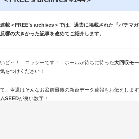
連載＜FREE's archives＞では、過去に掲載された『パ
反響の大きかった記事を改めてご紹介します。
いど～！ ニッシーです！ ホールが待ちに待った
大回収モー
気をつけください！
て、今週はそんなお盆前最後の新台データ速報をお伝えします
ムSEED
が良い数字！
感触はどれくらいかなぁ～と言うと、昨年末に出た「ゴジエヴ
もあり？