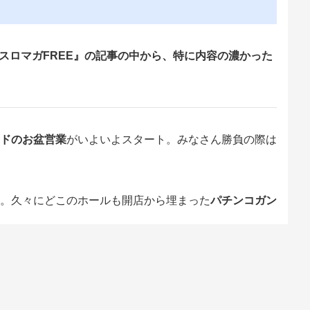
チマガスロマガFREE』の記事の中から、特に内容の濃かった
ドのお盆営業
がいよいよスタート。みなさん勝負の際は
。久々にどこのホールも開店から埋まった
パチンコガン
ァ」くらい？
盆明けの客付き次第では主力機となる
可能