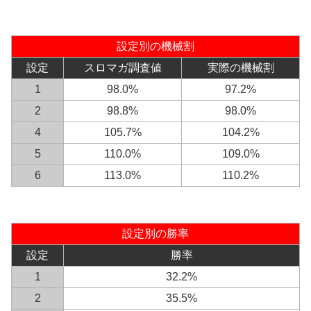
設定別の機械割
設定
スロマガ調査値
実際の機械割
1
98.0%
97.2%
2
98.8%
98.0%
4
105.7%
104.2%
5
110.0%
109.0%
6
113.0%
110.2%
設定別の勝率
設定
勝率
1
32.2%
2
35.5%