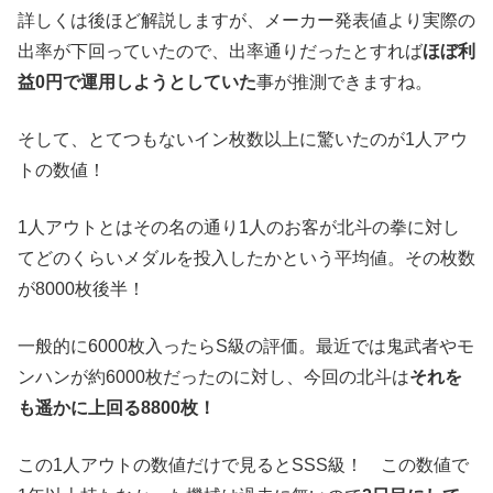
詳しくは後ほど解説しますが、メーカー発表値より実際の
出率が下回っていたので、出率通りだったとすれば
ほぼ利
益0円で運用しようとしていた
事が推測できますね。
そして、とてつもないイン枚数以上に驚いたのが1人アウ
トの数値！
1人アウトとはその名の通り1人のお客が北斗の拳に対し
てどのくらいメダルを投入したかという平均値。その枚数
が8000枚後半！
一般的に6000枚入ったらS級の評価。最近では鬼武者やモ
ンハンが約6000枚だったのに対し、今回の北斗は
それを
も遥かに上回る8800枚！
この1人アウトの数値だけで見るとSSS級！ この数値で