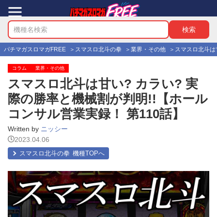
パチマガスロマガFREE
スマスロ北斗の拳
業界・その他
スマスロ北斗は甘
コラム
業界・その他
スマスロ北斗は甘い? カラい? 実
際の勝率と機械割が判明!!【ホール
コンサル営業実録！ 第110話】
Written by
ニッシー
2023.04.06
スマスロ北斗の拳