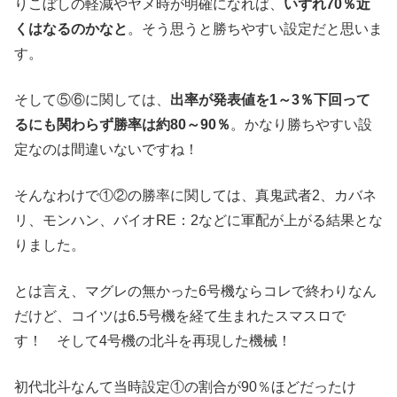
りこぼしの軽減やヤメ時が明確になれば、
いずれ70％近
くはなるのかなと
。そう思うと勝ちやすい設定だと思いま
す。
そして⑤⑥に関しては、
出率が発表値を1～3％下回って
るにも関わらず勝率は約80～90％
。かなり勝ちやすい設
定なのは間違いないですね！
そんなわけで①②の勝率に関しては、真鬼武者2、カバネ
リ、モンハン、バイオRE：2などに軍配が上がる結果とな
りました。
とは言え、マグレの無かった6号機ならコレで終わりなん
だけど、コイツは6.5号機を経て生まれたスマスロで
す！ そして4号機の北斗を再現した機械！
初代北斗なんて当時設定①の割合が90％ほどだったけ