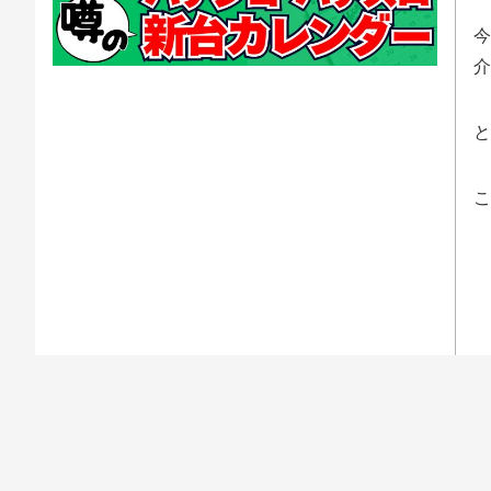
今
介
と
こ