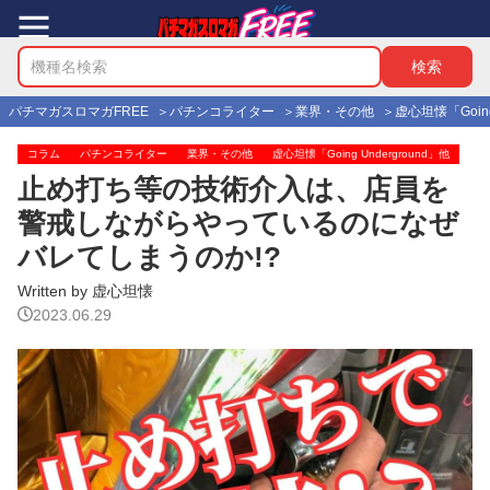
パチマガスロマガFREE
パチンコライター
業界・その他
虚心坦懐「Going
コラム
パチンコライター
業界・その他
虚心坦懐「Going Underground」他
止め打ち等の技術介入は、店員を
警戒しながらやっているのになぜ
バレてしまうのか!?
Written by 虚心坦懐
2023.06.29