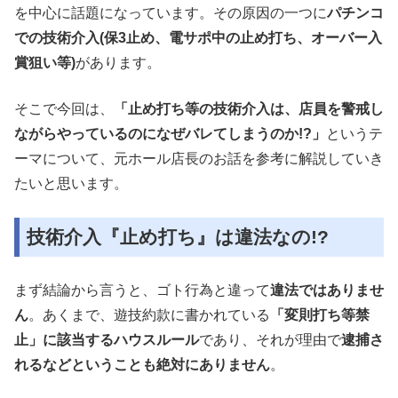
を中心に話題になっています。その原因の一つに
パチンコ
での技術介入(保3止め、電サポ中の止め打ち、オーバー入
賞狙い等)
があります。
そこで今回は、
「止め打ち等の技術介入は、店員を警戒し
ながらやっているのになぜバレてしまうのか!?」
というテ
ーマについて、元ホール店長のお話を参考に解説していき
たいと思います。
技術介入『止め打ち』は違法なの!?
まず結論から言うと、ゴト行為と違って
違法ではありませ
ん
。あくまで、遊技約款に書かれている
「変則打ち等禁
止」に該当するハウスルール
であり、それが理由で
逮捕さ
れるなどということも絶対にありません
。