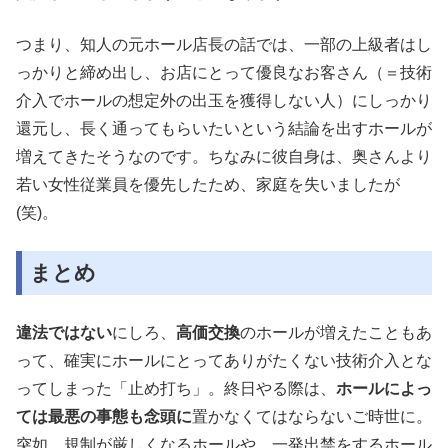
つまり、知人の元ホール店長の話では、一部の上級者はし
っかりと締め出し、お店にとって優良なお客さん（＝技術
介入でホールの想定外の出玉を獲得しない人）にしっかり
還元し、長く通ってもらいたいという結論を出すホールが
増えてきたそうなのです。ちなみに彼自身は、奥さんより
若い女性従業員を優先したため、家庭を失いましたが
(笑)。
まとめ
違法ではない
にしろ、
高価交換
のホールが増えたこともあ
って、確実にホールにとってありがたくない技術介入とな
ってしまった「止め打ち」。終日やる際は、
ホールによっ
ては最悪の事態も念頭に
置かなくてはならないご時世に。
突如、規制が厳しくなるホールや、一発出禁をするホール