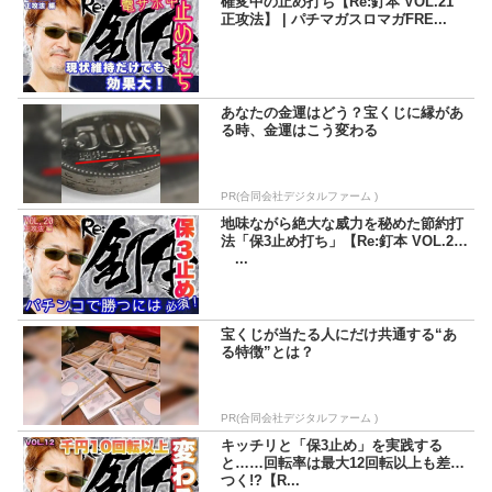
確変中の止め打ち【Re:釘本 VOL.21
正攻法】 | パチマガスロマガFRE...
あなたの金運はどう？宝くじに縁があ
る時、金運はこう変わる
PR(合同会社デジタルファーム )
地味ながら絶大な威力を秘めた節約打
法「保3止め打ち」【Re:釘本 VOL.20
...
宝くじが当たる人にだけ共通する“あ
る特徴”とは？
PR(合同会社デジタルファーム )
キッチリと「保3止め」を実践する
と……回転率は最大12回転以上も差が
つく!?【R...