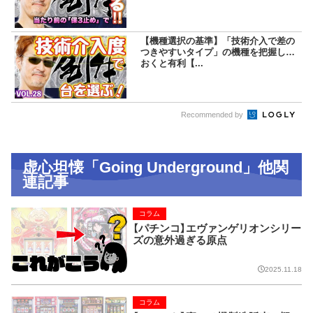
【機種選択の基準】「技術介入で差の
つきやすいタイプ」の機種を把握して
おくと有利【...
Recommended by
虚心坦懐「Going Underground」他関
連記事
コラム
【パチンコ】エヴァンゲリオンシリー
ズの意外過ぎる原点
2025.11.18
コラム