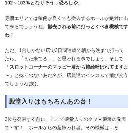
102～103％となりそう…恐ろしや
。
等価エリアでは稼働が良くても撤去するホールが絶対に出
て来るでしょうね。
撤去される前に打っとくべき機械です
わ！
ただ、1台しかない店で3日間連続で朝から晩まで打って
たら、「また来てる…」と思われる事でしょう。そして
「
スロットコーナーのマッピー君から補給呼ばれてますよ
～
」と捻りのないあだ名が、店員達のインカムで飛び交う
でしょうね(笑)。
殿堂入りはもちろんあの台！
2位を発表する前に、ここで殿堂入りのクソ甘機種の発表
で～す！ ホールからの超嫌われ者。その機械は…そ