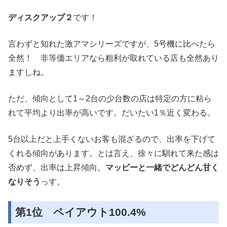
ディスクアップ２
です！
言わずと知れた激アマシリーズですが、5号機に比べたら
全然！ 非等価エリアなら粗利が取れている店も全然あり
ますしね。
ただ、傾向として1～2台の少台数の店は特定の方に粘ら
れて平均より出率が高いです。だいたい1％近く変わる。
5台以上だと上手くないお客も混ざるので、出率を下げて
くれる傾向があります。とは言え、徐々に馴れて来た感は
否めず、出率は上昇傾向。
マッピーと一緒でどんどん甘く
なりそう
っす。
第1位 ペイアウト100.4%