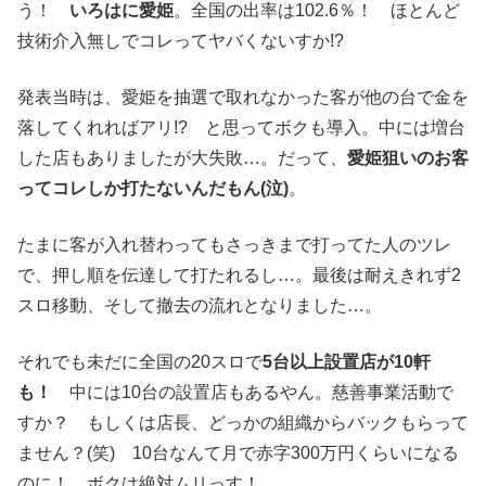
う！
いろはに愛姫
。全国の出率は102.6％！ ほとんど
技術介入無しでコレってヤバくないすか!?
発表当時は、愛姫を抽選で取れなかった客が他の台で金を
落してくれればアリ!? と思ってボクも導入。中には増台
した店もありましたが大失敗…。だって、
愛姫狙いのお客
ってコレしか打たないんだもん(泣)
。
たまに客が入れ替わってもさっきまで打ってた人のツレ
で、押し順を伝達して打たれるし…。最後は耐えきれず2
スロ移動、そして撤去の流れとなりました…。
それでも未だに全国の20スロで
5台以上設置店が10軒
も！
中には10台の設置店もあるやん。慈善事業活動で
すか？ もしくは店長、どっかの組織からバックもらって
ません？(笑) 10台なんて月で赤字300万円くらいになる
のに！ ボクは絶対ムリっす！