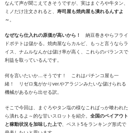
なんて声が聞こえてきそうですが、実はまぐろや牛タン、
ミノだけ注文されると、
寿司屋も焼肉屋も潰れるんすよ
～
。
なぜなら仕入れの原価が高いから！
納豆巻きやらフライ
ドポテトは儲かる。焼肉屋ならカルビ、もっと言うならラ
イス、ナムルなんかは儲け率が高く、これらのバランスで
利益を取っているんです。
何を言いたいか…そうです！ これはパチンコ屋も一
緒！ リゼロ鬼がかりver.やアラジンみたいな儲けられる
機械があるから出せる訳。
そこで今回は、まぐろやタン塩の様なこればっか喰われた
ら潰れるよ～的な甘いスロットを紹介。
全国のペイアウト
と稼動状況を加味した上で
、ベスト5をランキング形式で
発表したいと思います。