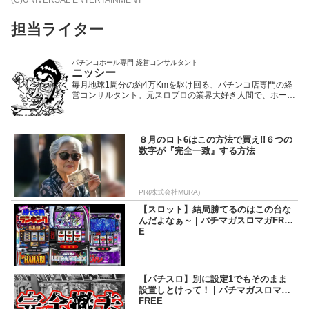
担当ライター
パチンコホール専門 経営コンサルタント
ニッシー
毎月地球1周分の約4万Kmを駆け回る、パチンコ店専門の経
営コンサルタント。元スロプロの業界大好き人間で、ホール
の営業戦略を日々提案中。大阪生まれの大阪育ち。
８月のロト6はこの方法で買え!!６つの
数字が『完全一致』する方法
PR(株式会社MURA)
【スロット】結局勝てるのはこの台な
んだよなぁ～ | パチマガスロマガFRE
E
【パチスロ】別に設定1でもそのまま
設置しとけって！ | パチマガスロマガ
FREE