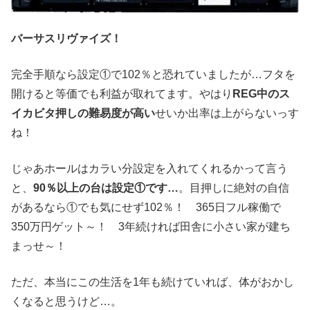
バーサスリヴァイズ！
完全手順なら設定①で102％と恐れていましたが…フタを
開けると等価でも利益が取れてます。やはり
REG中のス
イカビタ押しの難易度が高い
せいか出率は上がらないっす
ね！
じゃあホールはカラい分設定を入れてくれるかって言う
と、
90％以上の台は設定①です…
。目押しに絶対の自信
があるなら①でも気にせず102％！ 365日フル稼働で
350万円ゲット～！ 3年続ければ田舎に小さい家が建ち
まっせ～！
ただ、本当にこの生活を1年も続けていれば、体がおかし
くなると思うけど…。