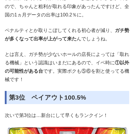
ので、ちゃんと粗利が取れる印象があったんですけど、全
国の1ヵ月データの出率は100.2％に。
ペナルティとか取りこぼしてくれる初心者が減り、
ガチ勢
が多くなって出率が上がって来た
んでしょうね。
とは言え、ガチ勢が少ないホールの店長によっては「取れ
る機械」という認識はいまだにあるので、イベ時に
①以外
の可能性がある台
です。実際ボクも⑤⑥を割と使ってる機
械です！
第3位 ペイアウト100.5%
次いで第3位は…新台にして早くもランクイン！