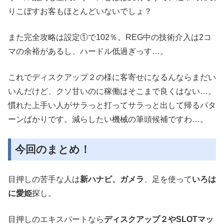
りこぼすお客もほとんどいないでしょ？
また完全攻略は設定①で102％。REG中の技術介入は2コ
マの余裕があるし、ハードル低過ぎっす…。
これでディスクアップ２の様に客寄せになるんならまだい
いんだけど、クソ甘いのに稼働はそこまで良くはない…。
慣れた上手い人がサラっと打ってサラっと出して帰るパタ
ーンばかりです。減らしたい機械の筆頭候補ですわ…。
今回のまとめ！
目押しの苦手な人は
新ハナビ、ガメラ
、足を使って
いろは
に愛姫
探し。
目押しのエキスパートなら
ディスクアップ２やSLOTマッ