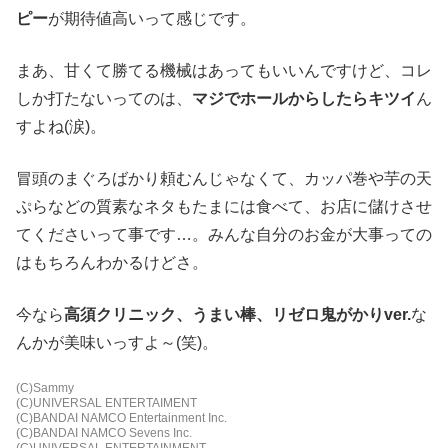
ピー
が期待値高いって感じです。
まあ、甘くて勝てる機械はあってもいいんですけど、コレ
しか打たないってのは、
マジでホールからしたらキツイ
ん
すよね(涙)。
冒頭のまぐろばかり頼むんじゃなくて、カッパ巻や芋の天
ぷらなどの質素なネタもたまには食べて、お店に儲けさせ
てくださいって事です…。みんな自分のお金が大事っての
はもちろんわかるけどさ。
今なら
高須クリニック、うまい棒、リゼロ鬼がかりver.
な
んかが美味いっすよ～(笑)。
(C)Sammy
(C)UNIVERSAL ENTERTAIMENT
(C)BANDAI NAMCO Entertainment Inc.
(C)BANDAI NAMCO Sevens Inc.
(C)UNIVERSAL ENTERTAINMENT