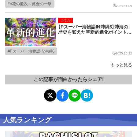
e花の慶次～黄金の一撃
2025.11.05
コラム
【Pスーパー海物語IN沖縄6】沖海の
歴史を変えた革新的進化ポイントを
語りたい
Pスーパー海物語IN沖縄6
2025.10.22
もっと見る
この記事が面白かったらシェア!
人気ランキング