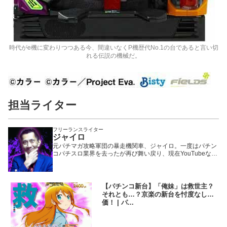
時代がe機に変わりつつある今、間違いなくP機歴代No.1の台であると言い切
れる伝説の機械だ。
担当ライター
フリーランスライター
ジャイロ
元パチマガ攻略軍団の暴走機関車、ジャイロ。一度はパチン
コパチスロ業界を去ったが再び舞い戻り、現在YouTubeなど
で大活躍中の、いわば業界のフェニックス一輝と言える存
在。「パチマガの攻略はほぼすべて自分発信であり、マガジ
ンは俺が育てた」が口癖。今の捻りやオーバー入賞狙いでド
ヤってる連中は俺に菓子折りの一つでも持って来いよ……。
【パチンコ新台】「俺妹」は救世主？
それとも…？京楽の新台を忖度なし評
価！ | パ...