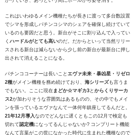
がっていき、あっという間にホールから姿を消す。
これはいわゆるメイン機種たちが長きに渡って多台数設置
でシマを形成しパチンコシマのシェアを確保し続けていて
いるのも要因だと思う。新台がそこに割り込んで入ってい
く
ハードルがとても高い
のだ。だからといって当然リリー
スされる新台は減らないから少し前の新台が最新台に押し
出されて消えることになる。
パチンココーナーは長いこと
エヴァ未来・暴凶星・リゼロ
2種
がメイン機種を務め続けており、
海シリーズ
も言うま
でもない。ここに現在
まどか☆マギカ3
と
からくりサーカ
ス2
が加わりそうな雰囲気はあるものの、その中でもメイ
ンを張っているエヴァなんて一体何年鎮座してるんだと。
21年12月導入
なのでどんなに遅くともこの12月で検定も
切れて
認定機
になってるんじゃないか? コンプリート機能
なんて言葉がこの世になかった時代に生まれた機種なので