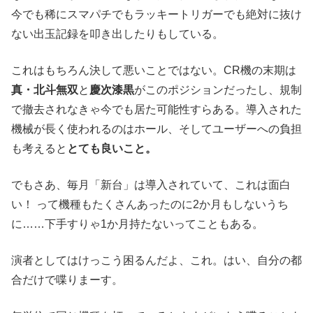
今でも稀にスマパチでもラッキートリガーでも絶対に抜け
ない出玉記録を叩き出したりもしている。
これはもちろん決して悪いことではない。CR機の末期は
真・北斗無双
と
慶次漆黒
がこのポジションだったし、規制
で撤去されなきゃ今でも居た可能性すらある。導入された
機械が長く使われるのはホール、そしてユーザーへの負担
も考えると
とても良いこと。
でもさあ、毎月「新台」は導入されていて、これは面白
い！ って機種もたくさんあったのに2か月もしないうち
に……下手すりゃ1か月持たないってこともある。
演者としてはけっこう困るんだよ、これ。はい、自分の都
合だけで喋りまーす。