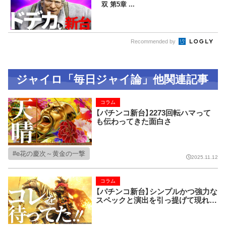
双 第5章 ...
Recommended by
ジャイロ「毎日ジャイ論」他関連記事
コラム
【パチンコ新台】2273回転ハマって
も伝わってきた面白さ
e花の慶次～黄金の一撃
2025.11.12
コラム
【パチンコ新台】シンプルかつ強力な
スペックと演出を引っ提げて現れ
た、今冬のダークホースとなりそう
な新台を語る