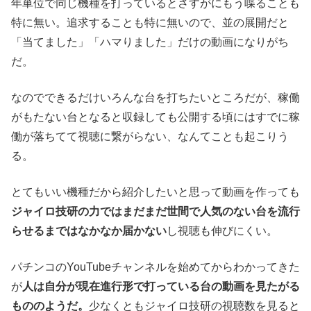
年単位で同じ機種を打っているとさすがにもう喋ることも
特に無い。追求することも特に無いので、並の展開だと
「当てました」「ハマりました」だけの動画になりがち
だ。
なのでできるだけいろんな台を打ちたいところだが、稼働
がもたない台となると収録しても公開する頃にはすでに稼
働が落ちてて視聴に繋がらない、なんてことも起こりう
る。
とてもいい機種だから紹介したいと思って動画を作っても
ジャイロ技研の力ではまだまだ世間で人気のない台を流行
らせるまではなかなか届かない
し視聴も伸びにくい。
パチンコのYouTubeチャンネルを始めてからわかってきた
が
人は自分が現在進行形で打っている台の動画を見たがる
もののようだ。
少なくともジャイロ技研の視聴数を見ると