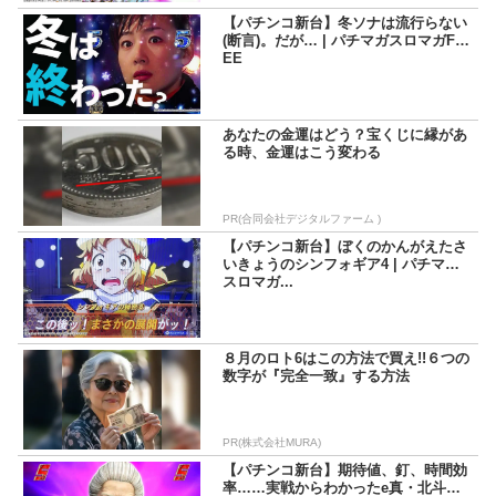
【パチンコ新台】冬ソナは流行らない
(断言)。だが… | パチマガスロマガFR
EE
あなたの金運はどう？宝くじに縁があ
る時、金運はこう変わる
PR(合同会社デジタルファーム )
【パチンコ新台】ぼくのかんがえたさ
いきょうのシンフォギア4 | パチマガ
スロマガ...
８月のロト6はこの方法で買え!!６つの
数字が『完全一致』する方法
PR(株式会社MURA)
【パチンコ新台】期待値、釘、時間効
率……実戦からわかったe真・北斗無