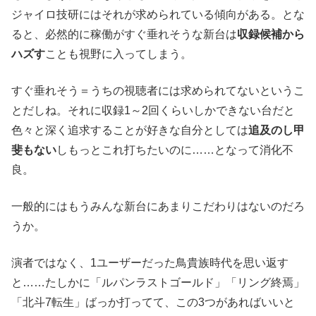
ジャイロ技研にはそれが求められている傾向がある。とな
ると、必然的に稼働がすぐ垂れそうな新台は
収録候補から
ハズす
ことも視野に入ってしまう。
すぐ垂れそう＝うちの視聴者には求められてないというこ
とだしね。それに収録1～2回くらいしかできない台だと
色々と深く追求することが好きな自分としては
追及のし甲
斐もない
しもっとこれ打ちたいのに……となって消化不
良。
一般的にはもうみんな新台にあまりこだわりはないのだろ
うか。
演者ではなく、1ユーザーだった鳥貴族時代を思い返す
と……たしかに「ルパンラストゴールド」「リング終焉」
「北斗7転生」ばっか打ってて、この3つがあればいいと