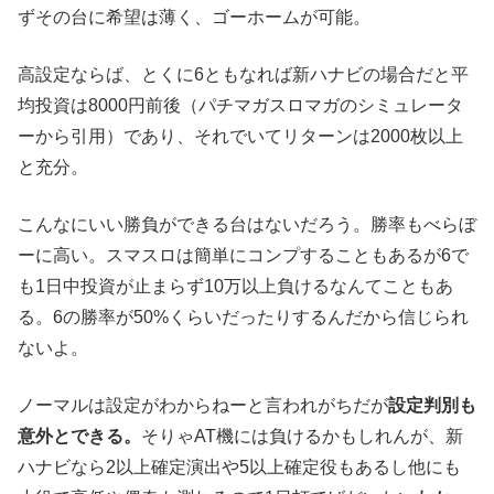
ずその台に希望は薄く、ゴーホームが可能。
高設定ならば、とくに6ともなれば新ハナビの場合だと平
均投資は8000円前後（パチマガスロマガのシミュレータ
ーから引用）であり、それでいてリターンは2000枚以上
と充分。
こんなにいい勝負ができる台はないだろう。勝率もべらぼ
ーに高い。スマスロは簡単にコンプすることもあるが6で
も1日中投資が止まらず10万以上負けるなんてこともあ
る。6の勝率が50%くらいだったりするんだから信じられ
ないよ。
ノーマルは設定がわからねーと言われがちだが
設定判別も
意外とできる。
そりゃAT機には負けるかもしれんが、新
ハナビなら2以上確定演出や5以上確定役もあるし他にも