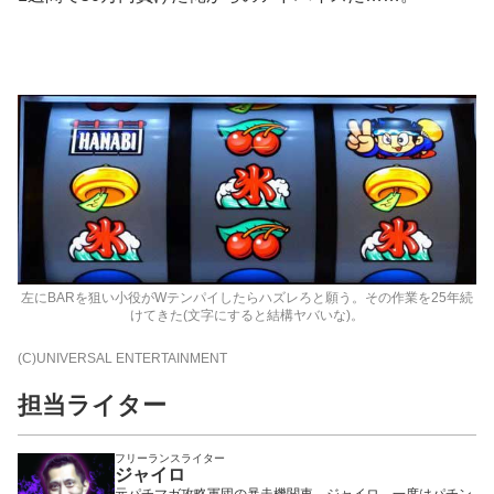
左にBARを狙い小役がWテンパイしたらハズレろと願う。その作業を25年続
けてきた(文字にすると結構ヤバいな)。
(C)UNIVERSAL ENTERTAINMENT
担当ライター
フリーランスライター
ジャイロ