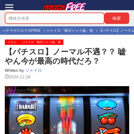
パチマガスロマガFREE
ジャイロ「毎日ジャイ論」他
【パチスロ】ノーマル
コラム
ジャイロ「毎日ジャイ論」他
【パチスロ】ノーマル不遇？？ 嘘
やん今が最高の時代だろ？
Written by
ジャイロ
2024.12.28