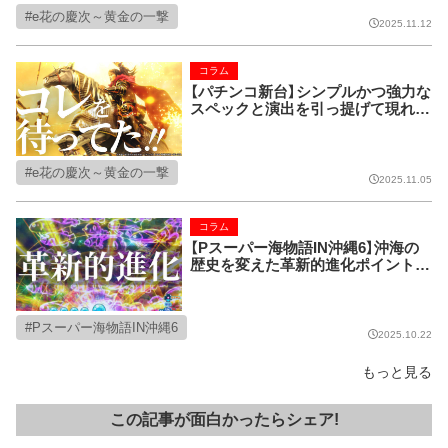
e花の慶次～黄金の一撃
2025.11.12
コラム
【パチンコ新台】シンプルかつ強力な
スペックと演出を引っ提げて現れ
た、今冬のダークホースとなりそう
な新台を語る
e花の慶次～黄金の一撃
2025.11.05
コラム
【Pスーパー海物語IN沖縄6】沖海の
歴史を変えた革新的進化ポイントを
語りたい
Pスーパー海物語IN沖縄6
2025.10.22
もっと見る
この記事が面白かったらシェア!