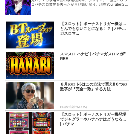
元パチマガ攻略軍団の暴走機関車、ジャイロ。一度はパチン
コパチスロ業界を去ったが再び舞い戻り、現在YouTubeなど
で大活躍中の、いわば業界のフェニックス一輝と言える存
在。「パチマガの攻略はほぼすべて自分発信であり、マガジ
ンは俺が育てた」が口癖。今の捻りやオーバー入賞狙いでド
ヤってる連中は俺に菓子折りの一つでも持って来いよ……。
【スロット】ボーナストリガー機は…
とんでもないことになる！？ | パチマ
ガスロマ...
スマスロ ハナビ | パチマガスロマガF
REE
８月のロト6はこの方法で買え!!６つの
数字が『完全一致』する方法
PR(株式会社MURA)
【スロット】ボーナストリガー機登場
でジャグラーやハナハナはどうなる？
| パチマ...