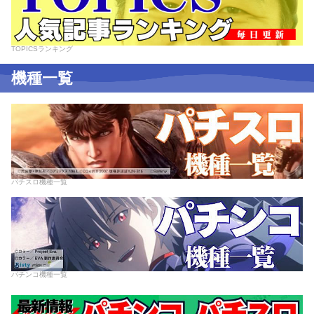
TOPICSランキング
機種一覧
パチスロ機種一覧
パチンコ機種一覧