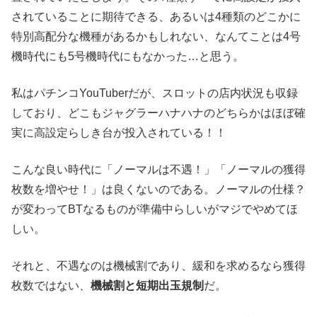
されていることに期待できる、あるいは4種類のどこかに
特別高配分な機種があるかもしれない、なんてことは4号
機時代にも5号機時代にもなかった…と思う。
私はパチンコYouTuberだが、スロットの店内状況も収録
しており、どこもジャグラーハナハナのどちらかはほぼ確
実に高設定らしき台が投入されている！！
こんな良い時代に「ノーマルは不遇！」「ノーマルの獲得
枚数を増やせ！」は良くないのである。ノーマルの仕様？
が変わってBTなるものが準備中らしいがマジでやめてほ
しい。
それと、不遇なのは機械割であり、緩和を求めるなら獲得
枚数ではない、
機械割と短期出玉規制
だ。