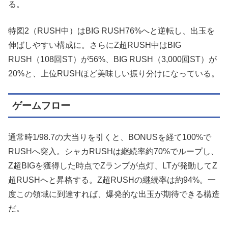
る。
特図2（RUSH中）はBIG RUSH76%へと逆転し、出玉を
伸ばしやすい構成に。さらにZ超RUSH中はBIG
RUSH（108回ST）が56%、BIG RUSH（3,000回ST）が
20%と、上位RUSHほど美味しい振り分けになっている。
ゲームフロー
通常時1/98.7の大当りを引くと、BONUSを経て100%で
RUSHへ突入。シャカRUSHは継続率約70%でループし、
Z超BIGを獲得した時点でZランプが点灯、LTが発動してZ
超RUSHへと昇格する。Z超RUSHの継続率は約94%。一
度この領域に到達すれば、爆発的な出玉が期待できる構造
だ。