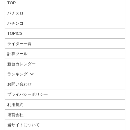
TOP
パチスロ
パチンコ
TOPICS
ライター一覧
計算ツール
新台カレンダー
ランキング
お問い合わせ
プライバシーポリシー
利用規約
運営会社
当サイトについて