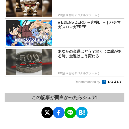
PR(合同会社デジタルファーム )
e EDENS ZERO ～究極LT～ | パチマ
ガスロマガFREE
あなたの金運はどう？宝くじに縁があ
る時、金運はこう変わる
PR(合同会社デジタルファーム )
Recommended by
この記事が面白かったらシェア!