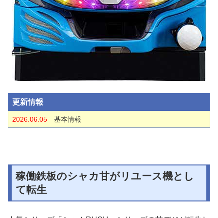
更新情報
2026.06.05
基本情報
稼働鉄板のシャカ甘がリユース機とし
て転生