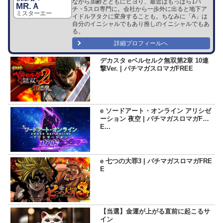
ながら加齢とともにヒヨり、最近はもっぱら1パ
MR.Ａ
チ・5スロ専門に。会社から一歩外に出ると地下ア
ミスターエー
イドルヲタクに変身することも。ちなみに「A」は
自分のイニシャルでもあり推しのイニシャルでもあ
る。
詳細プロフィールへ
デカスタ eベルセルク無双第2章 10連
撃Ver. | パチマガスロマガFREE
e ソードアート・オンライン アリシゼ
ーション 夜空 | パチマガスロマガFR
E...
e 七つの大罪3 | パチマガスロマガFRE
E
【当選】金運が上がる直前に起こるサ
イン