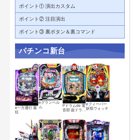
ポイント① 演出カスタム
ポイント② 注目演出
ポイント③ 裏ボタン＆裏コマンド
パチンコ新台
eグランベル
eフィーバー
Pドラムde 電
ム
e一方通行 最
妖怪ウォッチ
音部 超ドラ熱
狂
4500ver.