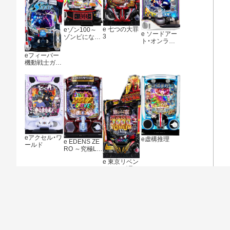
e 七つの大罪
eゾン100～
e ソードアー
3
ゾンビになる
ト・オンライ
までにしたい
ン アリシゼー
100のこと～
ション 夜空
eフィーバー
機動戦士ガン
ダムSEED ク
ライマックス
eアクセル・ワ
e虚構推理
e EDENS ZE
ールド
RO ～究極LT
～
e 東京リベン
ジャーズ 聖夜
決戦編