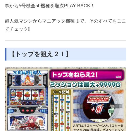
事から5号機全50機種を順次PLAY BACK！
超人気マシンからマニアック機種まで、そのすべてをここ
でチェック!!
【トップを狙え２！】