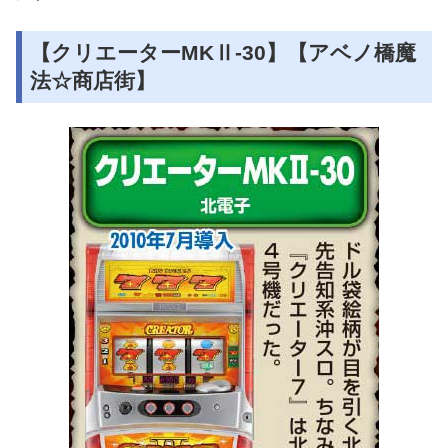
【クリエーターMKⅡ-30】【アベノ橋魔
法☆商店街】