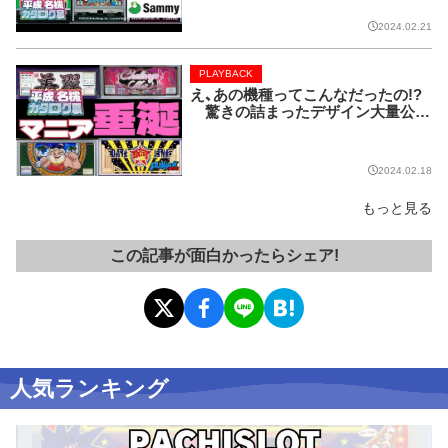
⑦】
2024.02.21
PLAYBACK
え、あの機種ってこんなだったの!?
驚きの詰まったデザイン大量公
開!!【PLAYBACK／平成名機カタロ
グ展⑥】
2024.02.18
もっと見る
この記事が面白かったらシェア!
人気ランキング