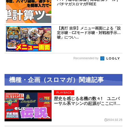
パチマガスロマガFREE
【真打 吉宗】メニュー画面による「設
定示唆・CZモード示唆・対戦相手示
唆」につい...
Recommended by
機種・企画（スロマガ）関連記事
PLAYBACK
歴史を感じる名機の数々！ ユニバ
ーサル系マシンの起源がここに!!【P
LAYBACK／平成名機カタログ展
⑧】
2024.02.25