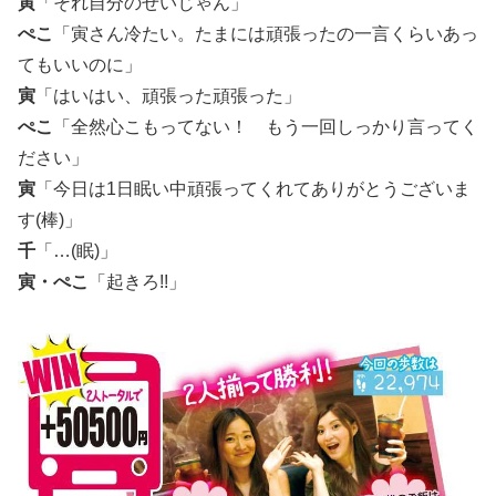
寅
「それ自分のせいじゃん」
ぺこ
「寅さん冷たい。たまには頑張ったの一言くらいあっ
てもいいのに」
寅
「はいはい、頑張った頑張った」
ぺこ
「全然心こもってない！ もう一回しっかり言ってく
ださい」
寅
「今日は1日眠い中頑張ってくれてありがとうございま
す(棒)」
千
「…(眠)」
寅・ぺこ
「起きろ!!」