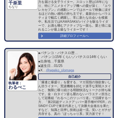
力を届ける女子ライター。スロット歴は16年にな
千奈里
り、特にアニメタイアップ機への愛が深く、『エウ
ちなり
レカセブン』の感動シーンではホールで映像に涙す
るほどの熱い感性の持ち主です。最新台からバラエ
ティまで幅広く網羅し、常に新たな出会いを模索
中。私生活ではKAWASAKIのバイクを駆るライダ
ーで、お酒も嗜むアクティブな一面も。愛と情に溢
れるニンが最上級なライターです！
詳細プロフィールへ
●パチンコ・パチスロ歴…
パチンコ15年くらい／パチスロ14年くらい
●出身地…
千葉県
●誕生日…
01/25
●X…
@wpeko_slomaga
「爆連と爆盛り」を愛する、マガ屈指の強欲食いし
ん坊ライター。荒波機種を好むド派手な実戦スタイ
わるぺこ
ルと、無限に喋り続ける明朗快活なトークが持ち味
です。金・白タイツ姿も厭わないバラエティ担当と
して冠番組『わるぺこのツッパリ道』で活躍する一
方、「第2回超ディスクアッパー選手権HYPER」の
SINDY CUPで東京代表として決勝大会進出を果た
すなど、知識と目押し技術は超一流。笑いとガチが
共存する、真の「ぽっちゃり系」実力派です！