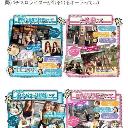
寅
(パチスロライターが出る出るオーラって…)