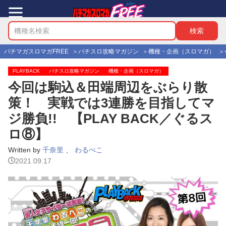
パチマガスロマガFREE
パチスロ攻略マガジン
機種・企画（スロマガ）
PLAYBACK
パチスロ攻略マガジン
機種・企画（スロマガ）
今回は駒込＆田端周辺をぶらり散
策！ 実戦では3連勝を目指してマ
ジ勝負!! 【PLAY BACK／ぐるス
ロ⑧】
Written by
千奈里
、
わるぺこ
2021.09.17