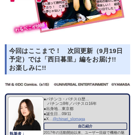
今回はここまで！ 次回更新（9月19日
予定）では「西日暮里」編をお届け!!
お楽しみに!!
●パチンコ・パチスロ歴…
パチンコ8年／パチスロ16年
●出身地…
東京都
●誕生日…
09/11
●X…
@chinari_slomaga
2017年の活動開始以来、ユーザー目線で機種の魅