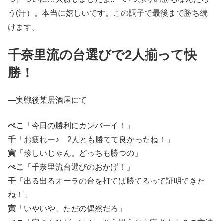
う(汗）。本当に嬉しいです。この調子で最後まで勝ち続
けます。
千奈里流の台選びで2人揃って快
勝！
―実戦後某居酒屋にて
ぺこ
「今日の勝利にカンバーイ！」
千
「お疲れー♪ 2人とも勝てて良かったね！」
寅
「珍しいじゃん。どっちも勝つの」
ぺこ
「千奈里流台選びのおかげ！」
千
「出る出るオーラの台を打てば勝てるって証明できた
ね！」
寅
「いやいや、ただの偶然だろ」