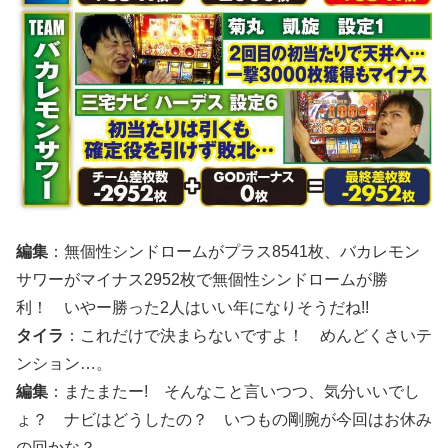
編集
：無個性シンドロームがプラス8541枚、バカレモン
サワーがマイナス2952枚で無個性シンドロームが勝
利！ いやー勝った2人はいい年になりそうだね!!
タイラ
：これだけで決まらないですよ！ めんどくさいテ
ンション…。
編集
：またまたー! そんなこと言いつつ、気分いいでし
ょ？ ナビはどうしたの？ いつもの剛腕が今回はお休み
の回かな？