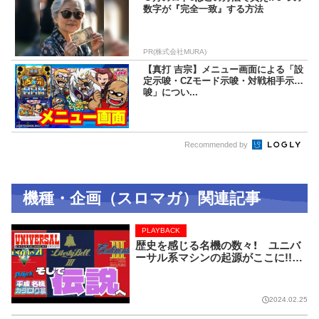
数字が『完全一致』する方法
PR(株式会社MURA)
【真打 吉宗】メニュー画面による「設
定示唆・CZモード示唆・対戦相手示
唆」につい...
Recommended by
機種・企画（スロマガ）関連記事
PLAYBACK
歴史を感じる名機の数々！ ユニバ
ーサル系マシンの起源がここに!!【P
LAYBACK／平成名機カタログ展
⑧】
2024.02.25