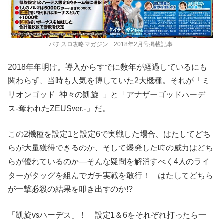
パチスロ攻略マガジン 2018年2月号掲載記事
2018年年明け。導入からすでに数年が経過しているにも
関わらず、当時も人気を博していた2大機種。それが「ミ
リオンゴッドｰ神々の凱旋ｰ」と「アナザーゴッドハーデ
ス‐奪われたZEUSver.‐」だ。
この2機種を設定1と設定6で実戦した場合、はたしてどち
らが大量獲得できるのか、そして爆発した時の威力はどち
らが優れているのか―そんな疑問を解消すべく4人のライ
ターがタッグを組んでガチ実戦を敢行！ はたしてどちら
が一撃必殺の結果を叩き出すのか!?
「凱旋vsハーデス」！ 設定1＆6をそれぞれ打ったら一