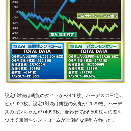
設定6対決は凱旋のタイラが+2448枚、ハーデスの三宅ナ
ビが-923枚。設定1対決は凱旋の菊丸が-2029枚、ハーデ
スのガンちゃんが+4093枚。合わせて約9500枚もの差を
つけて無個性シンドロームが圧倒的な勝利を飾った。