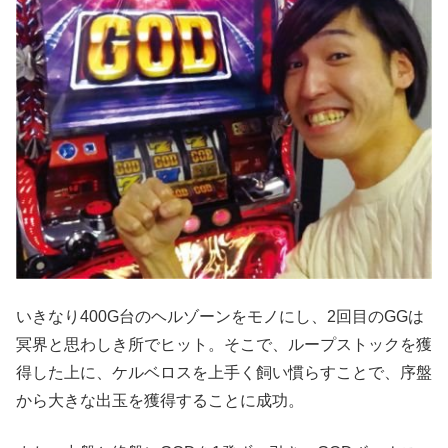
いきなり400G台のヘルゾーンをモノにし、2回目のGGは
冥界と思わしき所でヒット。そこで、ループストックを獲
得した上に、ケルベロスを上手く飼い慣らすことで、序盤
から大きな出玉を獲得することに成功。