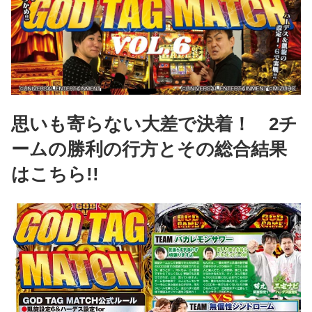
思いも寄らない大差で決着！ 2チ
ームの勝利の行方とその総合結果
はこちら!!