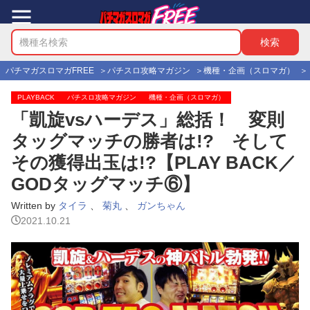
パチマガスロマガFREE
パチスロ攻略マガジン
機種・企画（スロマガ）
PLAYBACK
パチスロ攻略マガジン
機種・企画（スロマガ）
「凱旋vsハーデス」総括！ 変則
タッグマッチの勝者は!? そして
その獲得出玉は!?【PLAY BACK／
GODタッグマッチ⑥】
Written by
タイラ
、
菊丸
、
ガンちゃん
2021.10.21