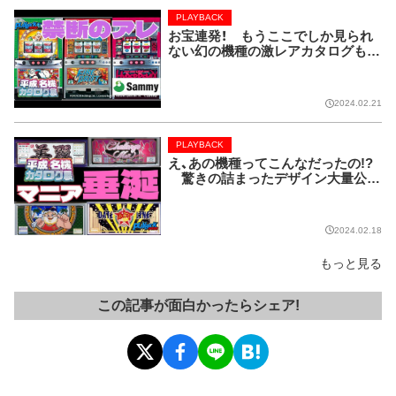
PLAYBACK
お宝連発！ もうここでしか見られ
ない幻の機種の激レアカタログも！
【PLAYBACK／平成名機カタログ展
⑦】
2024.02.21
PLAYBACK
え、あの機種ってこんなだったの!?
驚きの詰まったデザイン大量公
開!!【PLAYBACK／平成名機カタロ
グ展⑥】
2024.02.18
もっと見る
この記事が面白かったらシェア!