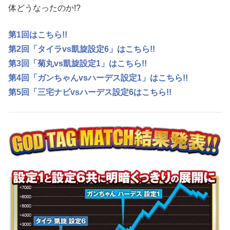
体どうなったのか!?
第1回はこちら!!
第2回「タイラvs凱旋設定6」はこちら!!
第3回「菊丸vs凱旋設定1」はこちら!!
第4回「ガンちゃんvsハーデス設定1」はこちら!!
第5回「三宅ナビvsハーデス設定6はこちら!!