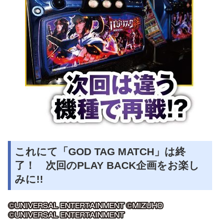
これにて「GOD TAG MATCH」は終
了！ 次回のPLAY BACK企画をお楽し
みに!!