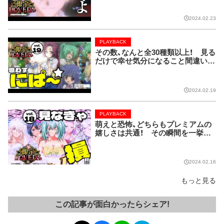
2024.02.23
PLAYBACK
その数、なんと全30種類以上！ 見る
だけで幸せ気分になること間違いな
しのレア画像!!【限定LOVERS vol.
19】
2024.02.19
PLAYBACK
萌えと恐怖、どちらもプレミアムの
嬉しさは共通！ その瞬間を一挙ま
とめてお届け!!【限定LOVERS vol.
18】
2024.02.16
もっと見る
この記事が面白かったらシェア!