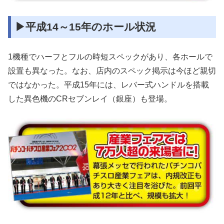
▶平成14～15年のホール状況
1機種でハーフとフルの時短スペックがあり、各ホールで
設置も異なった。なお、店内のスペック掲示は今ほど親切
ではなかった。平成15年には、レバー式ハンドルを搭載
した異色機のCRセブンレイ（銀座）も登場。