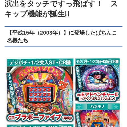
演出をタッチですっ飛ばす！ ス
キップ機能が誕生!!
【平成15年（2003年）】に登場したぱちんこ
名機たち