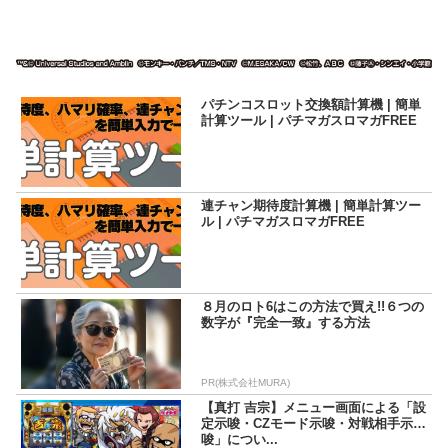
パチンコスロット交換額計算機 | 簡単
計算ツール | パチマガスロマガFREE
連チャン期待度計算機 | 簡単計算ツー
ル | パチマガスロマガFREE
８月のロト6はこの方法で買え!!６つの
数字が『完全一致』する方法
PR(株式会社MURA)
【真打 吉宗】メニュー画面による「設
定示唆・CZモード示唆・対戦相手示
唆」につい...