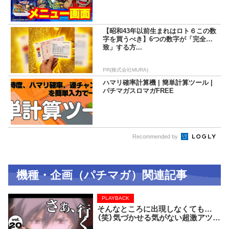
【昭和43年以前生まれはロト６この数
字を買うべき】6つの数字が「完全一
致」する方...
PR(株式会社MURA)
ハマリ確率計算機 | 簡単計算ツール |
パチマガスロマガFREE
Recommended by
機種・企画（パチマガ）関連記事
PLAYBACK
そんなところに出現しなくても…
（笑）気づかせる気がない超激アツ演
出！【限定LOVERS vol.20】