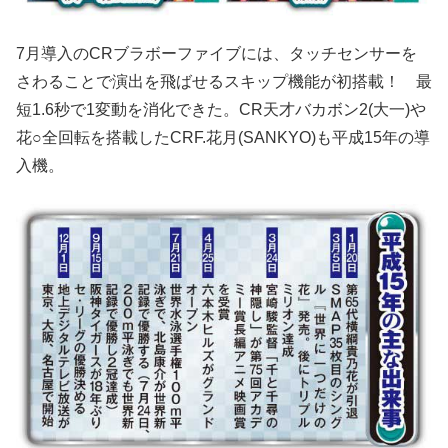
7月導入のCRブラボーファイブには、タッチセンサーを
さわることで演出を飛ばせるスキップ機能が初搭載！ 最
短1.6秒で1変動を消化できた。CR天才バカボン2(大一)や
花○全回転を搭載したCRF.花月(SANKYO)も平成15年の導
入機。