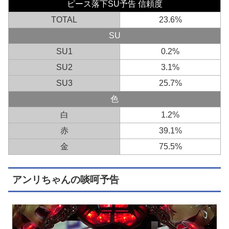
ピース落下SU予告 信頼度
TOTAL
23.6%
SU
SU1
0.2%
SU2
3.1%
SU3
25.7%
色
白
1.2%
赤
39.1%
金
75.5%
アンリちゃんの啖呵予告