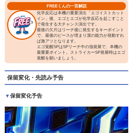
FREEくんの一言解説
化学反応は本機の重要演出「エゴイストカット
イン」後、エゴとエゴが化学反応を起こすこと
で発生する大チャンス演出です。
最後の欠片はリーチ後に発生するキーポイント
で、最後のピースが埋まり潔の能力が発動すれ
ば激アツとなります。
エゴ覚醒SPはSPリーチ中の強発展で、本機の
最重要ポイント。ストライカーSP発展時はエゴ
覚醒を願いましょう。
保留変化・先読み予告
保留変化予告