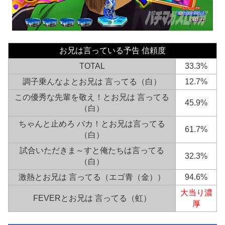
お兄は言っている予告 信頼度
TOTAL
33.3%
調子乗んなよとお兄は 言ってる（白）
12.7%
この優秀な先輩を敬え！とお兄は 言ってる
45.9%
（白）
ちゃんと止めろ バカ！とお兄は言ってる
61.7%
（白）
試合いただきま～すと俺たちは言ってる
32.3%
（白）
激熱とお兄は 言ってる（エゴ青（金））
94.6%
大当り濃
FEVERとお兄は 言ってる（虹）
厚