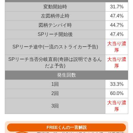
変動開始時
31.7%
左図柄停止時
47.4%
図柄テンパイ時
44.7%
SPリーチ開始後
47.4%
大当り濃
SPリーチ途中(一流のストライカー予告)
厚
SPリーチ当否分岐直前(奇跡は説明できるん
大当り濃
だよ予告)
厚
発生回数
1回
33.3%
2回
60.0%
大当り濃
3回
厚
FREEくんの一言解説