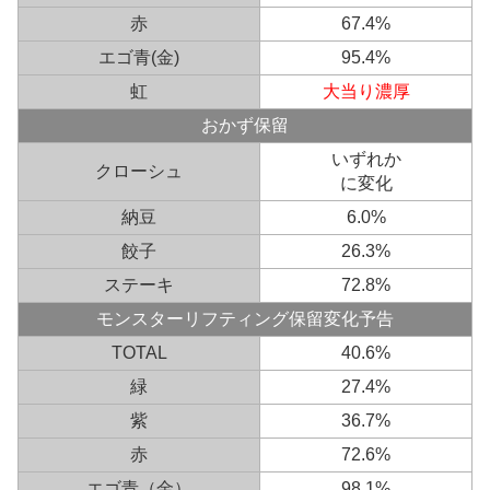
赤
67.4%
エゴ青(金)
95.4%
虹
大当り濃厚
おかず保留
いずれか
クローシュ
に変化
納豆
6.0%
餃子
26.3%
ステーキ
72.8%
モンスターリフティング保留変化予告
TOTAL
40.6%
緑
27.4%
紫
36.7%
赤
72.6%
エゴ青（金）
98.1%