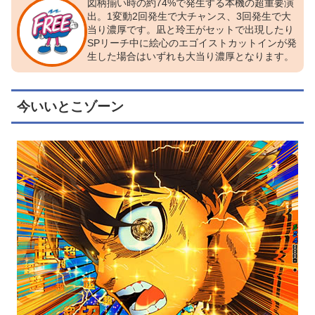
図柄揃い時の約74%で発生する本機の超重要演
出。1変動2回発生で大チャンス、3回発生で大
当り濃厚です。凪と玲王がセットで出現したり
SPリーチ中に絵心のエゴイストカットインが発
生した場合はいずれも大当り濃厚となります。
今いいとこゾーン