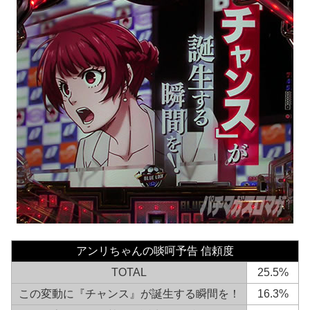
アンリちゃんの啖呵予告 信頼度
TOTAL
25.5%
この変動に『チャンス』が誕生する瞬間を！
16.3%