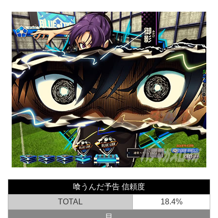
喰うんだ予告 信頼度
TOTAL
18.4%
目