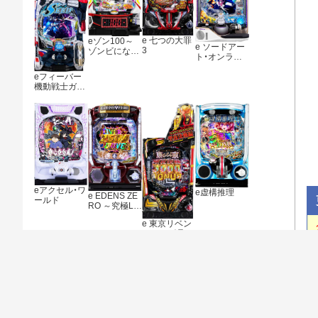
e 七つの大罪
eゾン100～
e ソードアー
3
ゾンビになる
ト・オンライ
までにしたい
ン アリシゼー
100のこと～
ション 夜空
eフィーバー
機動戦士ガン
ダムSEED ク
ライマックス
eアクセル・ワ
e虚構推理
e EDENS ZE
ールド
RO ～究極LT
～
e 東京リベン
ジャーズ 聖夜
決戦編