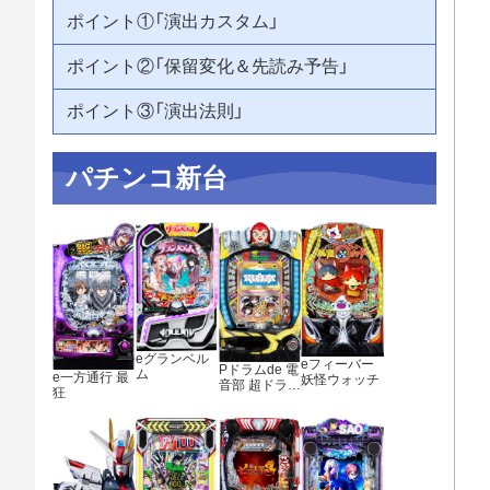
ポイント①「演出カスタム」
ポイント②「保留変化＆先読み予告」
ポイント③「演出法則」
パチンコ新台
eグランベル
eフィーバー
Pドラムde 電
ム
e一方通行 最
妖怪ウォッチ
音部 超ドラ熱
狂
4500ver.