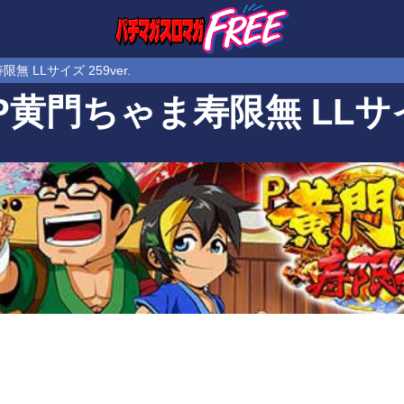
無 LLサイズ 259ver.
P黄門ちゃま寿限無 LLサイズ