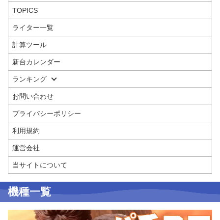
TOPICS
ライター一覧
計算ツール
新台カレンダー
ランキング
お問い合わせ
プライバシーポリシー
利用規約
運営会社
当サイトについて
機種一覧