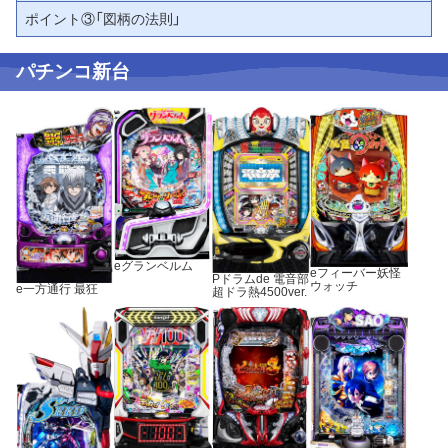
ポイント③「図柄の法則」
パチンコ新台
eグランベルム
eフィーバー妖怪
Pドラムde 電音部
ウォッチ
e一方通行 最狂
超ドラ熱4500ver.