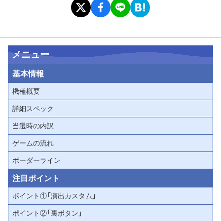
メニュー
基本情報
機種概要
詳細スペック
当選時の内訳
ゲームの流れ
ボーダーライン
注目ポイント
ポイント①「演出カスタム」
ポイント②「裏ボタン」