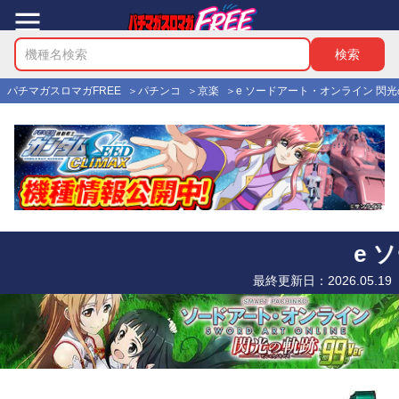
パチマガスロマガFREE
パチンコ
京楽
e ソードアート・オンライン 閃光の軌
e ソードアー
最終更新日：
2026.05.19