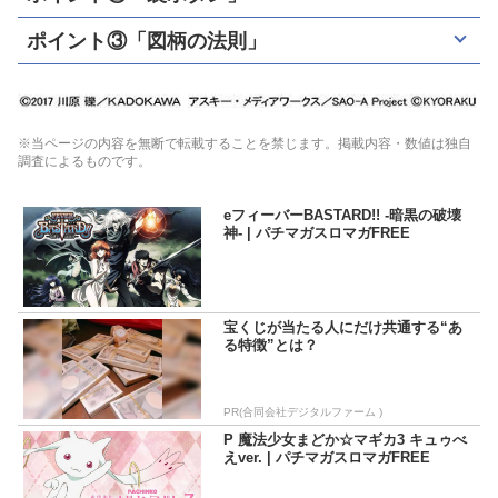
ポイント③「図柄の法則」
※当ページの内容を無断で転載することを禁じます。掲載内容・数値は独自
調査によるものです。
eフィーバーBASTARD!! -暗黒の破壊
神- | パチマガスロマガFREE
宝くじが当たる人にだけ共通する“あ
る特徴”とは？
PR(合同会社デジタルファーム )
P 魔法少女まどか☆マギカ3 キュゥべ
えver. | パチマガスロマガFREE