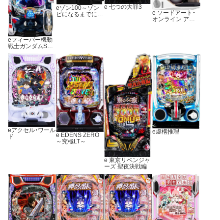
e 七つの大罪3
eゾン100～ゾン
e ソードアート・
ビになるまでにし
オンライン アリ
たい100のこと～
シゼーション 夜
空
eフィーバー機動
戦士ガンダムSEE
D クライマックス
eアクセル・ワール
e虚構推理
e EDENS ZERO
ド
～究極LT～
e 東京リベンジャ
ーズ 聖夜決戦編