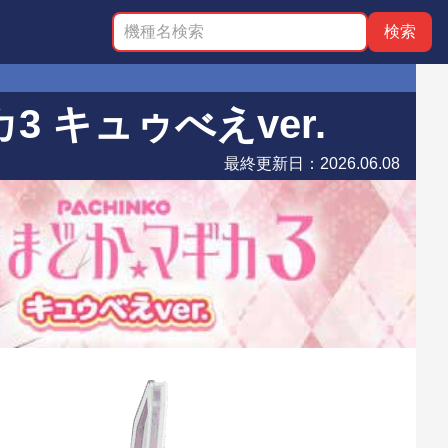
 キュゥべえver.
最終更新日：
2026.06.08