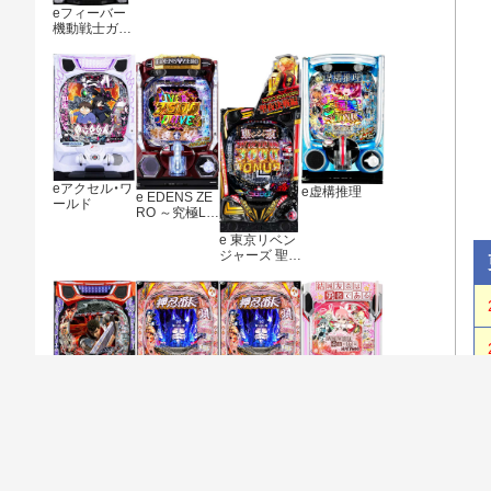
100のこと～
ション 夜空
eフィーバー
機動戦士ガン
ダムSEED ク
ライマックス
eアクセル・ワ
e虚構推理
e EDENS ZE
ールド
RO ～究極LT
～
e 東京リベン
ジャーズ 聖夜
決戦編
デカスタ eベ
eぱちんこ押
Pぱちんこ押
e結城友奈は
ルセルク無双
忍！番長 漢の
忍！番長 漢の
勇者である～
第2章 10連撃
頂 99ver.
頂 99ver.
極限7500～
Ver.