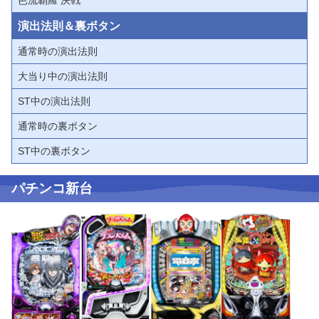
芭流覇羅 決戦
演出法則＆裏ボタン
通常時の演出法則
大当り中の演出法則
ST中の演出法則
通常時の裏ボタン
ST中の裏ボタン
パチンコ新台