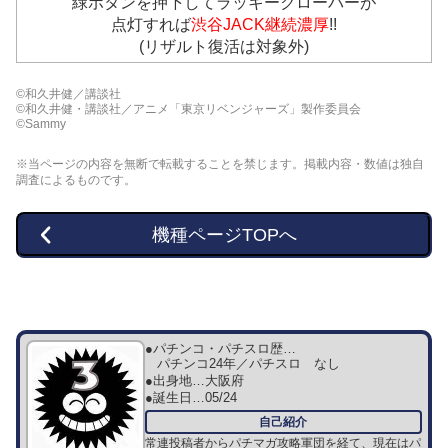
緑ボタンを押下してラッキークローバーが
点灯すれば
渋谷JACK継続濃厚
!!
(リザルト復活は対象外)
©和久井健／講談社
©和久井健・講談社／アニメ「東京リベンジャーズ」製作委員会
©Sammy
※当ページの内容を無断で転載することを禁じます。掲載内容・数値は独自
調査によるものです。
機種ページTOPへ
●パチンコ・パチスロ歴…
パチンコ24年／パチスロ なし
●出身地…
大阪府
●誕生日…
05/24
常連投稿者からパチマガ攻略軍団を経て、現在はパ