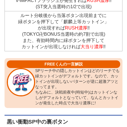
V-IMPACTフラッシュが発生すれば
RUSH濃厚
!!
(ST突入当選時の1/2で出現)
ルート分岐後から当落ボタン出現前までに
緑ボタンを押下して「麒麟上等カットイン」
が出現すれば
RUSH濃厚
!!
(TOKYO卍BONUS当選時の約7割で出現)
また、有効時間内に緑ボタンを押下して
カットインが出現しなければ
大当り濃厚
!!
FREEくんの一言解説
SPリーチ中の隠しカットインはどのリーチでも
緑カットインがデフォルトです。なので、カッ
トインが出現しないパターンが逆に超激アツと
なってます。
ちなみに、決戦前夜中(時短中)はカットインな
しがデフォルトとなっていて、なんとカットイ
ンが発生した時点で大当り濃厚に!
黒い衝動SP中の裏ボタン