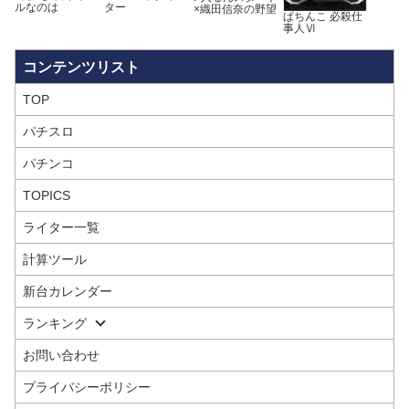
ター
ルなのは
×織田信奈の野望
ぱちんこ 必殺仕
事人Ⅵ
TOP
パチスロ
パチンコ
TOPICS
ライター一覧
計算ツール
新台カレンダー
ランキング
お問い合わせ
プライバシーポリシー