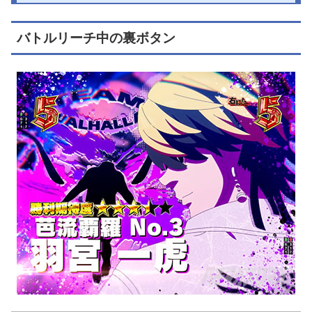
バトルリーチ中の裏ボタン