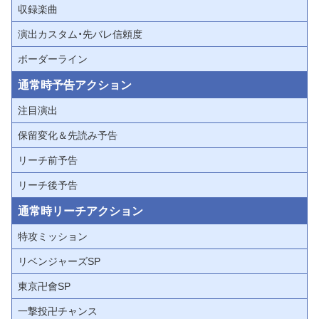
収録楽曲
演出カスタム・先バレ信頼度
ボーダーライン
通常時予告アクション
注目演出
保留変化＆先読み予告
リーチ前予告
リーチ後予告
通常時リーチアクション
特攻ミッション
リベンジャーズSP
東京卍會SP
一撃投卍チャンス