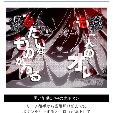
黒い衝動SP中の裏ボタン
リーチ後半から当落煽り前までに
ボタンを押下すると、ロゴが落下して