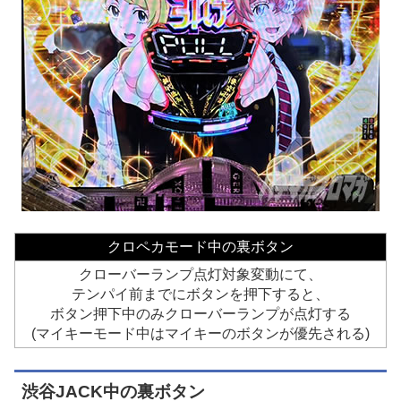
クロペカモード中の裏ボタン
クローバーランプ点灯対象変動にて、
テンパイ前までにボタンを押下すると、
ボタン押下中のみクローバーランプが点灯する
(マイキーモード中はマイキーのボタンが優先される)
渋谷JACK中の裏ボタン