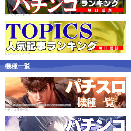
パチンコランキング
TOPICSランキング
機種一覧
パチスロ機種一覧