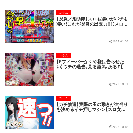
コラム
【炎炎ノ消防隊】スロも凄いがパチも
凄い！これが炎炎の出玉力!!!【スロ女
子ライターのつれづれ】
2024.01.09
コラム
【Pフィーバーかぐや様は告らせた
い】ウチの過去、見る勇気、ある？【ス
ロ女子ライターのつれづれ】
2023.10.31
コラム
【ガチ抽選】実際の玉の動きが大当り
を決めるイチ押しマシン【スロ女子
ライターのつれづれ】
2023.10.18