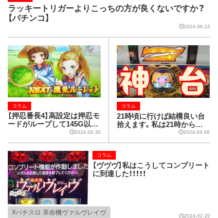
ラッキートリガーよりこっちの方が良くないですか？
【パチンコ】
2024.06.22
コラム
コラム
【押忍番長4】高設定は押忍モ
21時頃に行けば結構良い台
ードがループして145G以内
拾えます。私は21時からの
にバンバン当たる？
シンデレラになれるんです。
2024.05.30
2024.04.09
コラム
【ヴヴヴ】私はこうしてコンプリート
に到達した！！！！！
パチスロ 革命機ヴァルヴレイヴ
2024.02.20