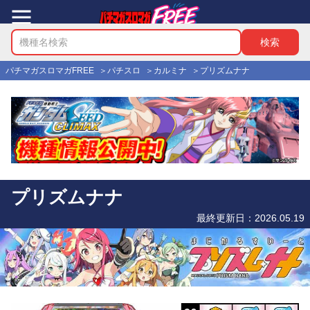
パチマガスロマガFREE
パチスロ
カルミナ
プリズムナナ
プリズムナナ
最終更新日：
2026.05.19