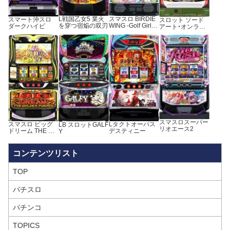
L戦国乙女5 業火
スマスロ BIRDIE
スマート沖スロ
スロット ソード
を穿つ宿焔の双刃
WING -Golf Girls’
ダークハイビ
アート・オンライ
Story-
ンⅡ
スマスロスーパー
スマスロ ビッグ
Lタクトオーパス
LB スロットGALF
リオエース2
ドリーム THE GO
デスティニー
Y
LDEN PUSHER
TOP
パチスロ
パチンコ
TOPICS