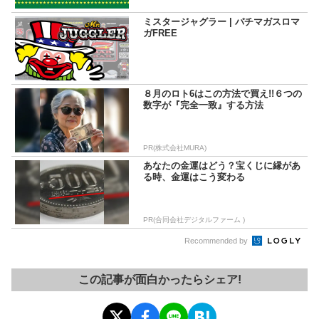
ミスタージャグラー | パチマガスロマ
ガFREE
８月のロト6はこの方法で買え!!６つの
数字が『完全一致』する方法
PR(株式会社MURA)
あなたの金運はどう？宝くじに縁があ
る時、金運はこう変わる
PR(合同会社デジタルファーム )
Recommended by
この記事が面白かったらシェア!