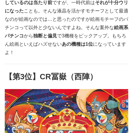
しているのは当たり前
ですが、一時代前は
それが十分ウリ
になった
ことも。そんな液晶を活かすモチーフとして最適
なのが絵画なのでは…と思ったのですが絵画モチーフのパ
チンコって以外と少ないんですよね。そんな案外な
絵画系
パチンコ
から
独断と偏見
で3機種をピックアップ。もちろ
ん絵画といえばハズせない
あの機種は1位
になっています
よ！
【第3位】CR冨嶽（西陣）