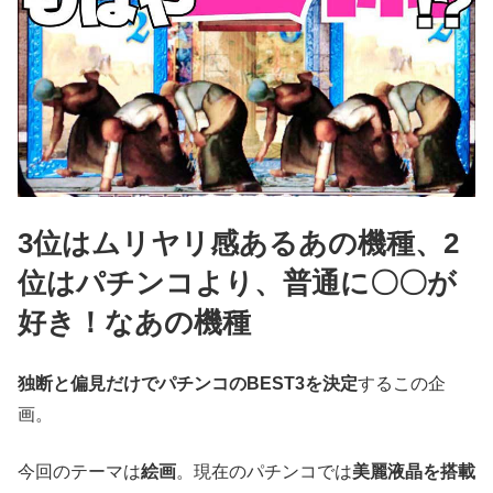
3位はムリヤリ感あるあの機種、2
位はパチンコより、普通に〇〇が
好き！なあの機種
独断と偏見だけでパチンコのBEST3を決定
するこの企
画。
今回のテーマは
絵画
。現在のパチンコでは
美麗液晶を搭載