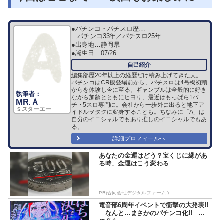
●パチンコ・パチスロ歴…
パチンコ33年／パチスロ25年
●出身地…
静岡県
●誕生日…
07/26
編集部歴20年以上の経歴だけ積み上げてきた人。
パチンコはCR機登場前から、パチスロは4号機初頭
からを体験し今に至る。ギャンブルは全般的に好き
ながら加齢とともにヒヨり、最近はもっぱら1パ
MR.Ａ
チ・5スロ専門に。会社から一歩外に出ると地下ア
ミスターエー
イドルヲタクに変身することも。ちなみに「A」は
自分のイニシャルでもあり推しのイニシャルでもあ
る。
詳細プロフィールへ
あなたの金運はどう？宝くじに縁があ
る時、金運はこう変わる
PR(合同会社デジタルファーム )
電音部6周年イベントで衝撃の大発表!!
なんと…まさかのパチンコ化!! そ