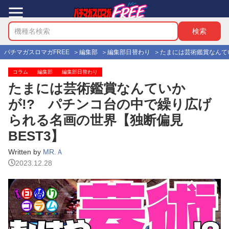
パチマガスロマガFREE
編集部
編集部日替わり
たまには芸術鑑賞なんてい
コラム
編集部
編集部日替わり
たまには芸術鑑賞なんていか
が!? パチンコ台の中で繰り広げ
られる名画の世界【独断偏見
BEST3】
Written by
MR.Ａ
2023.12.28