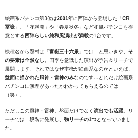
絵画系パチンコ第3位は
2001年
に西陣から登場した「
CR
冨嶽
」。「花満開」や「春夏秋冬」など和風パチンコを得
意とする
西陣らしい純和風演出が満載
の1台です。
機種名から題材は「
富嶽三十六景
」では…と思いきや、
そ
の要素は全然なし
。四季を意識した演出が予告＆リーチで
展開します。それではなぜ本機が絵画系なのかといえば、
盤面に描かれた風神・雷神のみ
なのです…どれだけ絵画系
パチンコに無理があったかわかってもらえるのでは
（笑）。
ただしこの風神・雷神、盤面だけでなく
演出でも活躍
。リ
ーチでは二段階に発展し、
強リーチの1つ
となっていまし
た。