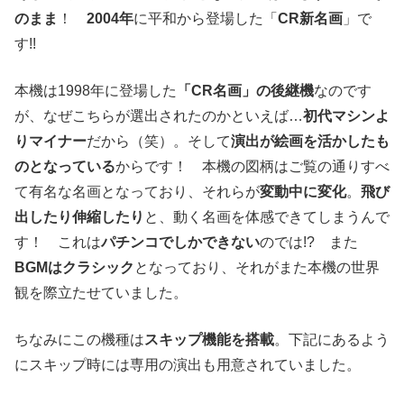
のまま
！
2004年
に平和から登場した「
CR新名画
」で
す!!
本機は1998年に登場した
「CR名画」の後継機
なのです
が、なぜこちらが選出されたのかといえば…
初代マシンよ
りマイナー
だから（笑）。そして
演出が絵画を活かしたも
のとなっている
からです！ 本機の図柄はご覧の通りすべ
て有名な名画となっており、それらが
変動中に変化
。
飛び
出したり伸縮したり
と、動く名画を体感できてしまうんで
す！ これは
パチンコでしかできない
のでは!? また
BGMはクラシック
となっており、それがまた本機の世界
観を際立たせていました。
ちなみにこの機種は
スキップ機能を搭載
。下記にあるよう
にスキップ時には専用の演出も用意されていました。