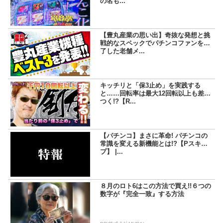
の名も...
【豊丸産業の思い出】奇抜な発想と挑
戦的なスペックでパチンコファンを魅
了した老舗メ...
キッチリと「保3止め」を実践する
と……回転率は最大12回転以上も差が
つく!?【R...
【パチンコ】まさに革命! パチンコの
常識を変える新機能とは!?【Pスキッ
プ】 |...
８月のロト6はこの方法で買え!!６つの
数字が『完全一致』する方法