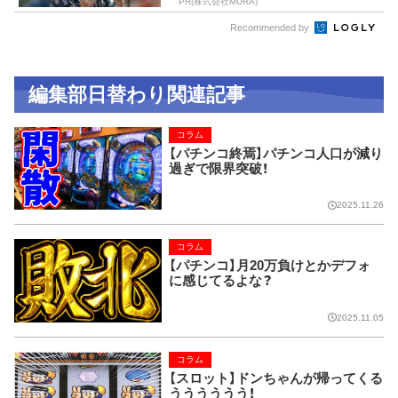
PR(株式会社MURA)
Recommended by
編集部日替わり関連記事
コラム
【パチンコ終焉】パチンコ人口が減り
過ぎで限界突破！
2025.11.26
コラム
【パチンコ】月20万負けとかデフォ
に感じてるよな？
2025.11.05
コラム
【スロット】ドンちゃんが帰ってくる
うううううう！