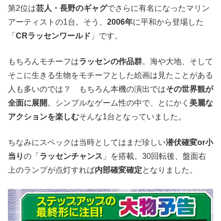
第2位は
芸人・長野のギャグ
でさらに有名になったマリン
アーティストの1台。そう、
2006年
に平和から登場した
「
CRラッセンワールド
」です。
もちろんモチーフは
ラッセンの作品群
。海や大地、そして
そこに生きる生物をモチーフとした絵画は見たことがある
人も多いのでは？ もちろん本機の演出では
その世界観が
全面に展開
。シンプルなゲーム性の中で、とにかく
美麗な
アクションを楽しむ
そんな1台となっていました。
ちなみにスペックは当時としてはまだ珍しい
潜伏確変or小
当り
の「
ラッセンチャンス
」を搭載。30回転後、盤面右
上のランプが点灯すれば
内部確変確定
となりました。