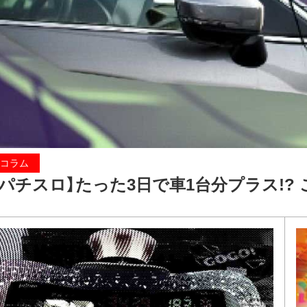
コラム
【パチスロ】たった3日で車1台分プラス!? 