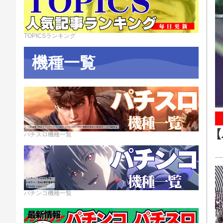
TOPICSランキング
機種一覧
パチスロ機種一覧
パチンコ機種一覧