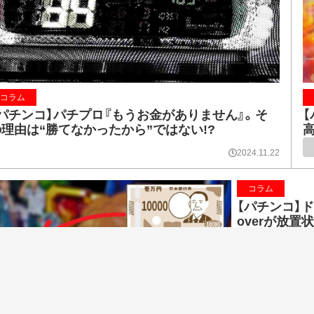
コラム
【パチンコ】パチプロ『もうお金がありません』。そ
の理由は“勝てなかったから”ではない!?
高
2024.11.22
コラム
【パチンコ】
overが放置状