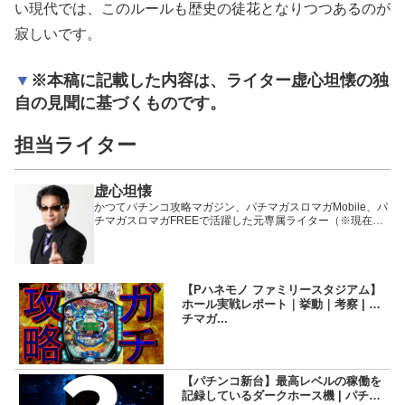
い現代では、このルールも歴史の徒花となりつつあるのが
寂しいです。
※本稿に記載した内容は、ライター虚心坦懐の独
自の見聞に基づくものです。
担当ライター
虚心坦懐
かつてパチンコ攻略マガジン、パチマガスロマガMobile、パ
チマガスロマガFREEで活躍した元専属ライター（※現在は
卒業）。
【Pハネモノ ファミリースタジアム】
ホール実戦レポート｜挙動｜考察 | パ
チマガ...
【パチンコ新台】最高レベルの稼働を
記録しているダークホース機 | パチマ