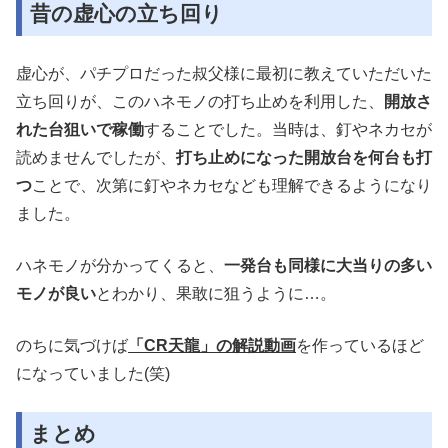
昔の虚心の立ち回り
虚心が、パチプロだった叔父様に最初に教えていただいた
立ち回りが、このハネモノの打ち止めを利用した、
開放さ
れた台狙いで稼働
することでした。当時は、釘やネカセが
読めませんでしたが、
打ち止めになった開放台を何台も打
つ
ことで、次第に釘やネカセなども理解できるようになり
ました。
ハネモノが分かってくると、
一発台も同様に大当りの多い
モノが良い
とわかり、果敢に狙うように…。
のちに気づけば
「CR天龍」の解説動画
を作っているほど
になっていました(笑)
まとめ