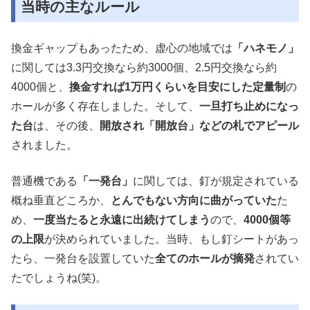
当時の主なルール
換金ギャップもあったため、虚心の地域では
「ハネモノ」
に関しては3.3円交換なら約3000個、2.5円交換なら約
4000個と、
換金すれば1万円くらいを目安にした定量制
の
ホールが多く存在しました。そして、
一旦打ち止めになっ
た台
は、その後、
開放され「開放台」などの札でアピール
されました。
普通機である
「一発台」
に関しては、釘が規定されている
概ね垂直どころか、
とんでもない方向に曲がっていた
た
め、
一度当たると永遠に出続けてしまう
ので、
4000個等
の上限
が決められていました。当時、もし釘シートがあっ
たら、一発台を設置していた
全てのホールが摘発
されてい
たでしょうね(笑)。