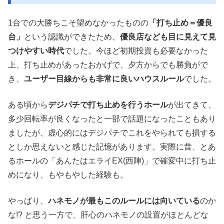
1台での大勝ちこそ望めなかったものの
「打ち止め＝優良
台」
という認識ができたため、
優良店なども目に見えて見
つけやすい時代
でした。今ほど初期投資も必要なかった
上、打ち止めがあったおかげで、夕方からでも勝負がで
き、
ユーザー目線からも非常に良いハウスルール
でした。
ある頃から
デジパチで打ち止めを行うホール
が出てきて、
多少回転率が良くなったと一部で話題になったこともあり
ましたが、虚心的にはデジパチでこれをやられても損する
としか思えないと感じた記憶があります。実際に昔、とあ
るホールの「あんたはエライEX(西陣)」で確変中に打ち止
めになり、もやもやした経験も。
やっぱり、
ハネモノが最もこのルールには向いている
のか
な!? と思う一方で、肝心のハネモノの設置がほとんどな