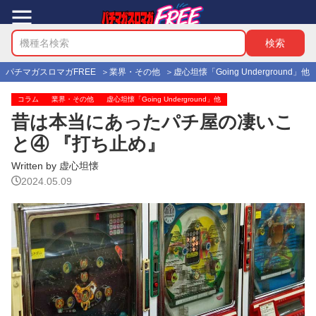
パチマガスロマガFREE
業界・その他
虚心坦懐「Going Underground」他
コラム
業界・その他
虚心坦懐「Going Underground」他
昔は本当にあったパチ屋の凄いこ
と④ 『打ち止め』
Written by 虚心坦懐
2024.05.09