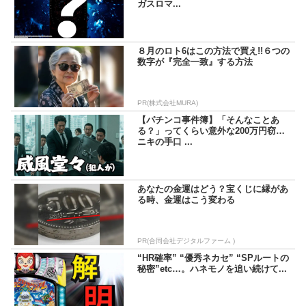
ガスロマ...
８月のロト6はこの方法で買え!!６つの
数字が『完全一致』する方法
PR(株式会社MURA)
【パチンコ事件簿】「そんなことあ
る？」ってくらい意外な200万円窃盗
ニキの手口 ...
あなたの金運はどう？宝くじに縁があ
る時、金運はこう変わる
PR(合同会社デジタルファーム )
“HR確率” “優秀ネカセ” “SPルートの
秘密”etc…。ハネモノを追い続けて...