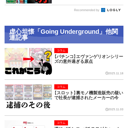
Recommended by
虚心坦懐「Going Underground」他関
連記事
コラム
【パチンコ】エヴァンゲリオンシリー
ズの意外過ぎる原点
2025.11.18
コラム
【スロット】裏モノ機製造販売の疑い
で社長が逮捕されたメーカーの今
2025.11.03
コラム