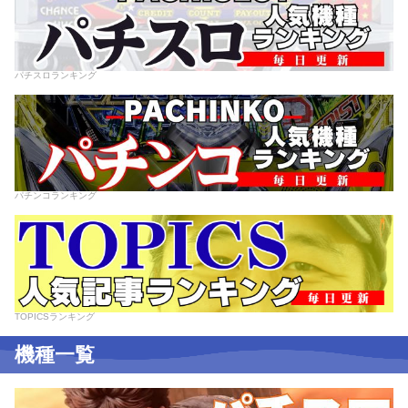
パチスロランキング
パチンコランキング
TOPICSランキング
機種一覧