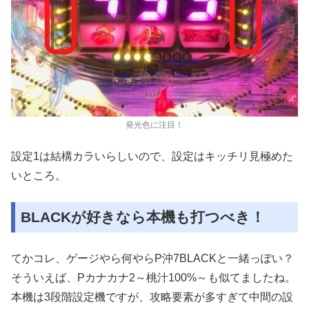
発光色に注目！
設定1は結構カラいらしいので、設定はキッチリ見極めた
いところ。
BLACKが好きなら本機も打つべき！
てかコレ、ゲージやら何やらP沖7BLACKと一緒っぽい？
そういえば、Pカナカナ2～桃汁100%～も似てましたね。
本機は3段階設定機ですが、攻略要素が多すぎて中間の設