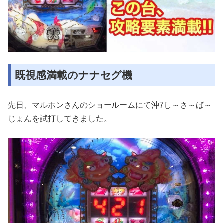
既視感満載のナナセグ機
先日、マルホンさんのショールームにて沖7し～さ～ば～
じょんを試打してきました。