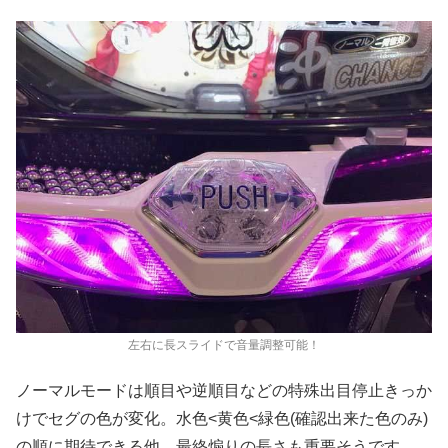
左右に長スライドで音量調整可能！
ノーマルモードは順目や逆順目などの特殊出目停止きっか
けでセグの色が変化。水色<黄色<緑色(確認出来た色のみ)
の順に期待できる他、最終煽りの長さも重要そうです。