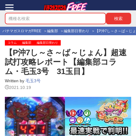
パチマガスロマガFREE
編集部
編集部日替わり
【P沖7し～さ～ば～じ
コラム
編集部
編集部日替わり
【P沖7し～さ～ば～じょん】超速
試打攻略レポート【編集部コラ
ム・毛玉3号 31玉目】
Written by
毛玉3号
2021.10.19