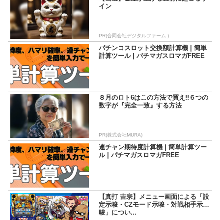
イン
PR(合同会社デジタルファーム )
パチンコスロット交換額計算機 | 簡単
計算ツール | パチマガスロマガFREE
８月のロト6はこの方法で買え!!６つの
数字が『完全一致』する方法
PR(株式会社MURA)
連チャン期待度計算機 | 簡単計算ツー
ル | パチマガスロマガFREE
【真打 吉宗】メニュー画面による「設
定示唆・CZモード示唆・対戦相手示
唆」につい...