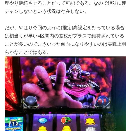
理やり継続させ
ることだって可能である。
なので絶対に連
チャンしないという状況は存在しない。
だが、やはり今回のように(推定)
高設定を打っている場合
は初当りが早い=
区間内の差枚がプラスで維持されている
ことが多いのでこういった
傾向になりやすいのは実戦上明
らかなことではある。