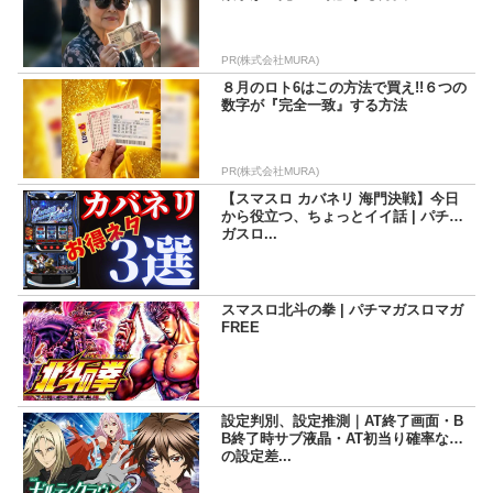
PR(株式会社MURA)
８月のロト6はこの方法で買え!!６つの
数字が『完全一致』する方法
PR(株式会社MURA)
【スマスロ カバネリ 海門決戦】今日
から役立つ、ちょっとイイ話 | パチマ
ガスロ...
スマスロ北斗の拳 | パチマガスロマガ
FREE
設定判別、設定推測｜AT終了画面・B
B終了時サブ液晶・AT初当り確率など
の設定差...