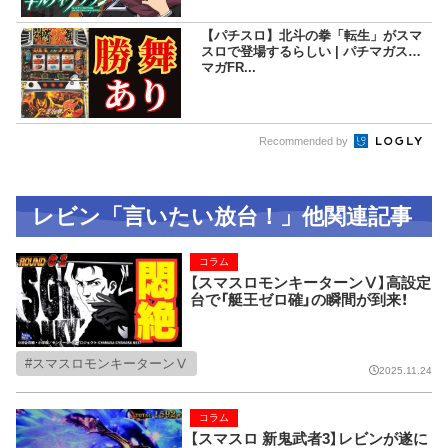
【パチスロ】北斗の拳「転生」がスマ
スロで登場するらしい | パチマガスロ
マガFR...
Recommended by
レビン「言いたい放台！」他関連記事
コラム
【スマスロモンキーターンⅤ】高設定
台で「艇王ゼロ確」の瞬間が到来！
スマスロモンキーターンⅤ
2025.11.24
コラム
【スマスロ 新鬼武者3】レビンが遂に