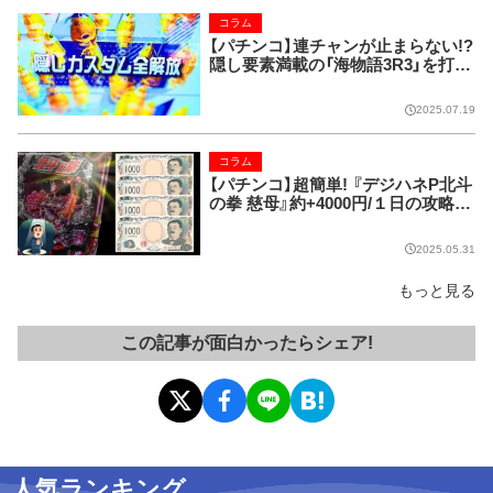
コラム
【パチンコ】連チャンが止まらない!?
隠し要素満載の「海物語3R3」を打っ
てみたら…。
2025.07.19
コラム
【パチンコ】超簡単! 『デジハネP北斗
の拳 慈母』約+4000円/１日の攻略法
発覚!!
2025.05.31
もっと見る
この記事が面白かったらシェア!
人気ランキング