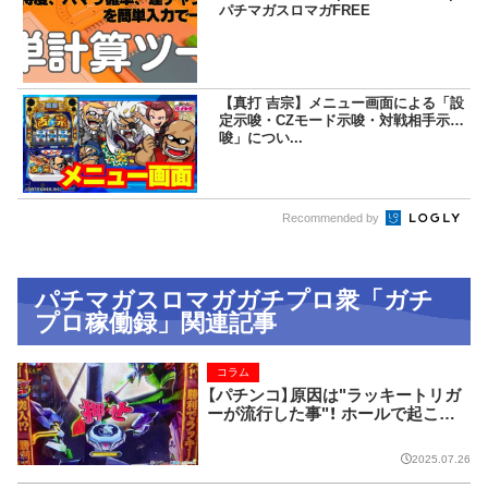
パチマガスロマガFREE
【真打 吉宗】メニュー画面による「設
定示唆・CZモード示唆・対戦相手示
唆」につい...
Recommended by
パチマガスロマガガチプロ衆「ガチ
プロ稼働録」関連記事
コラム
【パチンコ】原因は"ラッキートリガ
ーが流行した事"！ ホールで起こっ
た『パチプロメンヘラ事件』。
2025.07.26