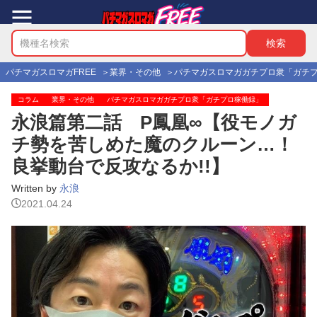
パチマガスロマガFREE
業界・その他
パチマガスロマガガチプロ衆「ガチ
コラム
業界・その他
パチマガスロマガガチプロ衆「ガチプロ稼働録」
永浪篇第二話 P鳳凰∞【役モノガ
チ勢を苦しめた魔のクルーン…！
良挙動台で反攻なるか!!】
Written by
永浪
2021.04.24