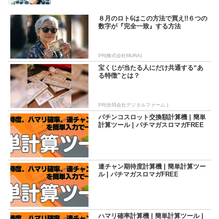
いる。また、マガ勢随一のリリシストとの呼び声も高いが、
稼働にあぶれた日は昼から酒に浸ってしまう、瘋癲な一面も
併せ持つ。我が拳は我流、我流は無形を体現する、「永」遠
８月のロト6はこの方法で買え!!６つの
の流「浪」人。
数字が『完全一致』する方法
PR(株式会社MURA)
宝くじが当たる人にだけ共通する“あ
る特徴”とは？
PR(合同会社デジタルファーム )
パチンコスロット交換額計算機 | 簡単
計算ツール | パチマガスロマガFREE
連チャン期待度計算機 | 簡単計算ツー
ル | パチマガスロマガFREE
ハマリ確率計算機 | 簡単計算ツール |