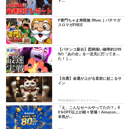
ド...
P黄門ちゃま寿限無 99ver. | パチマガ
スロマガFREE
【パチンコ新台】図柄揃い確率約1/99
9の「あの台」を一足先に打ってき
た！ | ...
【当選】金運が上がる直前に起こるサ
イン
PR(合同会社デジタルファーム )
「え、こんなセールやってたの？」8
0％OFF以上が続々登場！Amazonの
本気が...