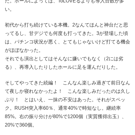
た。ホールによっては、ToLOVEるよりも導入台数が多
い。
初代から打ち続けている本機。2なんてほんと神台だと思
ってるし、甘デジでも何度も打ってきた。3が登場した頃
は、パチンコ状況が悪く、とてもじゃないけど打てる機会
がほぼなかった。
それでも演出としてはそんなに嫌いでもなく（2には劣
る）、再導入したりしたホールに足を運んだりした。
そしてやってきた続編！ こんなん楽しみ過ぎて前日なん
て夜しか寝れなかったよ！ こんな楽しみだったのは久し
ぶり！ とはいえ、一抹の不安はあった。それがスペッ
ク。RUSH突入率60％、通常40%で時短なし。継続率
85%。右の振り分けが80%で1200個（実質獲得出玉）、
20%で360個。