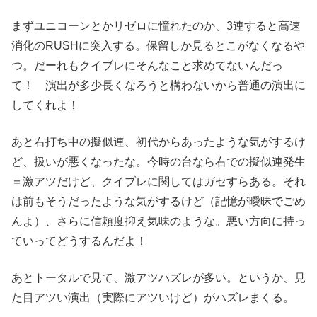
まずユニコーンとかリゼロに憧れたのか、3連すると高速
消化のRUSHに突入する。保留しか見るとこがなくなるや
つ。だーれもクイブレにそんなこと求めてないんだっ
て！ 演出が多少長くなろうと構わないから普通の演出に
してくれよ！
あと右打ち中の擬似連、初代からあったような気がするけ
ど、扱いが悪くなったな。今時の台なら右での擬似連発生
＝激アツだけど、クイブレに関してはガセすらある。それ
は前もそうだったような気がするけど（記憶が曖昧でごめ
んよ）、さらに信頼度抑え気味のような。悪い方向に持っ
ていってどうするんだよ！
あとトータルで見て、激アツハズレが多い。というか、見
た目アツい演出（実際にアツいけど）がハズレまくる。