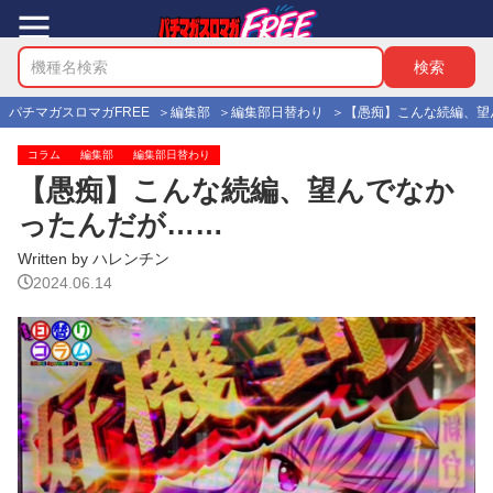
パチマガスロマガFREE
編集部
編集部日替わり
【愚痴】こんな続編、望
コラム
編集部
編集部日替わり
【愚痴】こんな続編、望んでなか
ったんだが……
Written by ハレンチン
2024.06.14