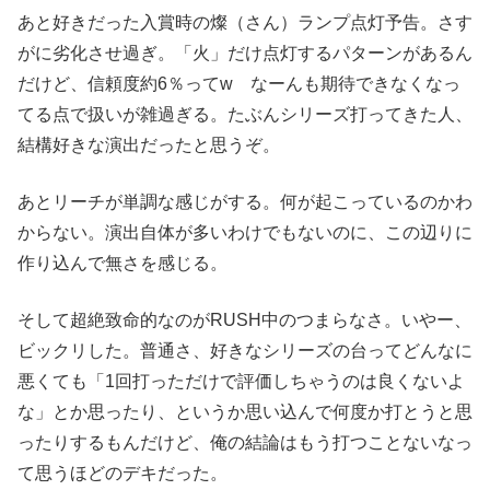
あと好きだった入賞時の燦（さん）ランプ点灯予告。さす
がに劣化させ過ぎ。「火」だけ点灯するパターンがあるん
だけど、信頼度約6％ってw なーんも期待できなくなっ
てる点で扱いが雑過ぎる。たぶんシリーズ打ってきた人、
結構好きな演出だったと思うぞ。
あとリーチが単調な感じがする。何が起こっているのかわ
からない。演出自体が多いわけでもないのに、この辺りに
作り込んで無さを感じる。
そして超絶致命的なのがRUSH中のつまらなさ。いやー、
ビックリした。普通さ、好きなシリーズの台ってどんなに
悪くても「1回打っただけで評価しちゃうのは良くないよ
な」とか思ったり、というか思い込んで何度か打とうと思
ったりするもんだけど、俺の結論はもう打つことないなっ
て思うほどのデキだった。