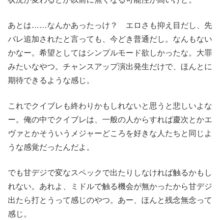
あとは……なんかあったっけ？ エロさも抑え目だし、先
バレ追加されたと言っても、今どき普通だし。なんもない
かなー。希望としてはシンプルモード欲しかったな。大罪
みたいなやつ。チャンスアップ演出発生だけで、ほんとに
期待できるような感じ。
これでクイブレも終わりかもしれないと思うと悲しいよな
ー。俺の中でクイブレは、一般の人からすれば慶次とかエ
ヴァとかそういうメジャーどころを好きな人たちと同じよ
うな感覚だったんだよ。
でも甘デジで変なスペックで出たりしなければ触るかもし
れない。あれよ、ミドルで触る機会が無かったから甘デジ
出たら打とうって感じのやつ。あー、ほんと残念無念って
感じ。