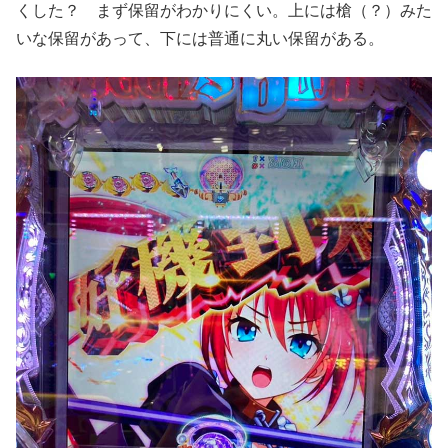
くした？ まず保留がわかりにくい。上には槍（？）みた
いな保留があって、下には普通に丸い保留がある。