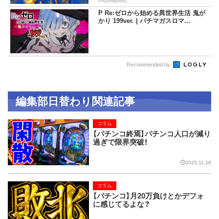
PR(Amazon)
P Re:ゼロから始める異世界生活 鬼が
かり 199ver. | パチマガスロマ...
Recommended by
編集部日替わり関連記事
コラム
【パチンコ終焉】パチンコ人口が減り
過ぎで限界突破！
2025.11.26
コラム
【パチンコ】月20万負けとかデフォ
に感じてるよな？