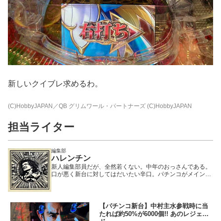
新しいクイブレ求めるわ。
(C)HobbyJAPAN／QB グリムワール・パートナーズ (C)HobbyJAPAN
担当ライター
編集部
ハレンチン
新人編集部員だが、全然若くない。中年のおっさんである。
口が悪く新台に対してはだいたい辛口。パチンコがメインで
期待値を積む正当派ではあるが、可愛い女性がいると期待値
を捨て、その隣で打とうとする変態である。
【パチンコ新台】中村主水参戦時に当
たれば約50%が6000個!! あのレジェン