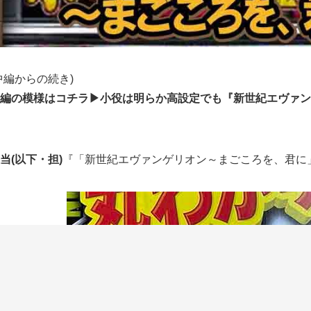
中編からの続き)
編の模様はコチラ▶小役は明らか高設定でも『新世紀エヴァン
当(以下・担)
『「新世紀エヴァンゲリオン～まごころを、君に