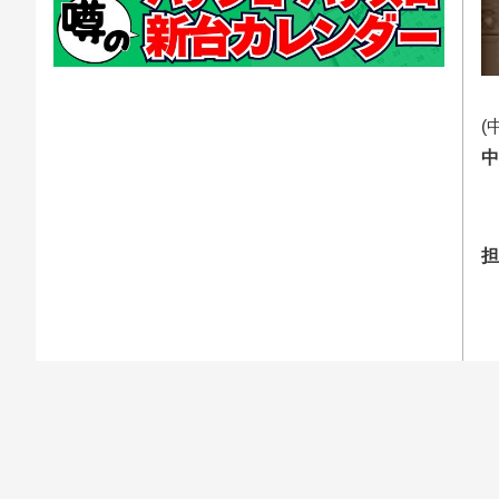
(
中
担