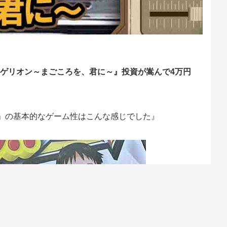
ゲリオン～まごころを、君に～』投資が嵩んで4万円
」の基本的なゲーム性はこんな感じでした』