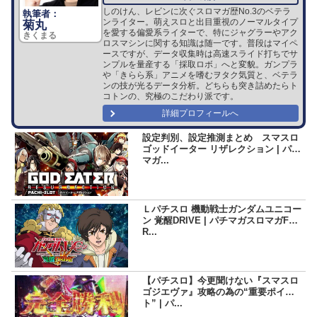
しのけん、レビンに次ぐスロマガ歴No.3のベテラ
ンライター。萌えスロと出目重視のノーマルタイプ
菊丸
を愛する偏愛系ライターで、特にジャグラーやアク
きくまる
ロスマシンに関する知識は随一です。普段はマイペ
ースですが、データ収集時は高速スライド打ちでサ
ンプルを量産する「採取ロボ」へと変貌。ガンプラ
や「きらら系」アニメを嗜むヲタク気質と、ベテラ
ンの技が光るデータ分析。どちらも突き詰めたらト
コトンの、究極のこだわり派です。
詳細プロフィールへ
設定判別、設定推測まとめ スマスロ
ゴッドイーター リザレクション | パチ
マガ...
Ｌパチスロ 機動戦士ガンダムユニコー
ン 覚醒DRIVE | パチマガスロマガF
R...
【パチスロ】今更聞けない『スマスロ
ゴジエヴァ』攻略の為の“重要ポイン
ト” | パ...