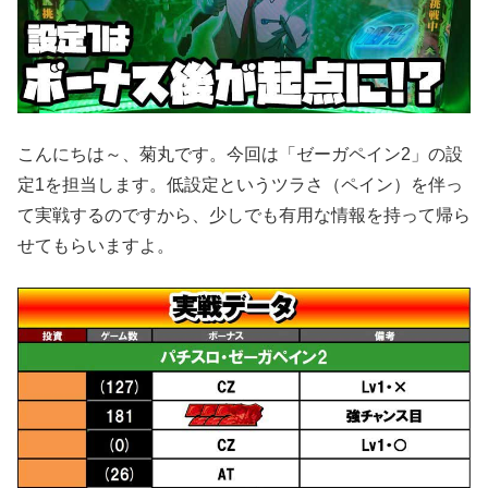
こんにちは～、菊丸です。今回は「ゼーガペイン2」の設
定1を担当します。低設定というツラさ（ペイン）を伴っ
て実戦するのですから、少しでも有用な情報を持って帰ら
せてもらいますよ。