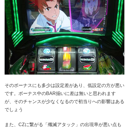
そのボーナスにも多少は設定差があり、低設定の方が悪い
です。ボーナス中のBAR揃いに差は無いと思われます
が、そのチャンスが少なくなるので初当りへの影響はある
でしょう
また、CZに繋がる「殲滅アタック」の出現率が悪い点も