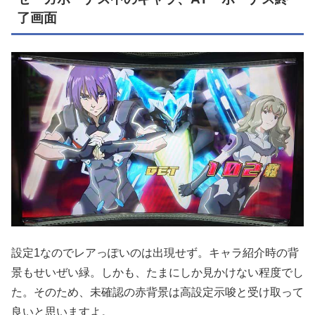
了画面
設定1なのでレアっぽいのは出現せず。キャラ紹介時の背
景もせいぜい緑。しかも、たまにしか見かけない程度でし
た。そのため、未確認の赤背景は高設定示唆と受け取って
良いと思いますよ。