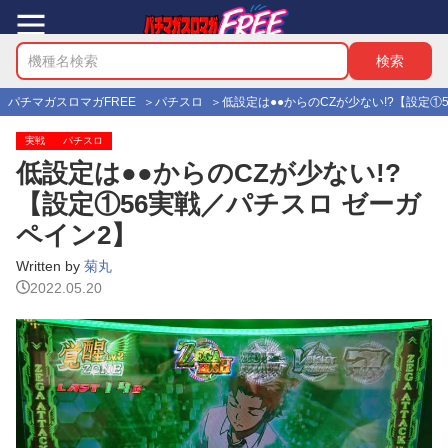
パチマガスロマガFREE
パチスロ
低設定は●●からのCZが少ない!?【設定①
実戦
パチスロ
低設定は●●からのCZが少ない!?
【設定①56実戦／パチスロ ゼーガ
ペイン2】
Written by
菊丸
2022.05.20