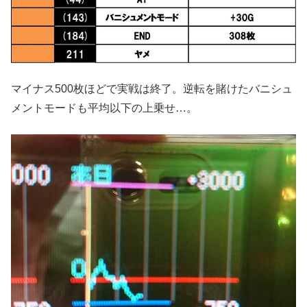
マイナス500枚ほどで実戦は終了。逆転を賭けたバニシュ
メントモードも平均以下の上乗せ…。