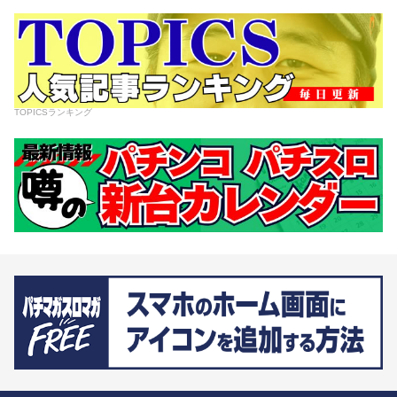
TOPICSランキング