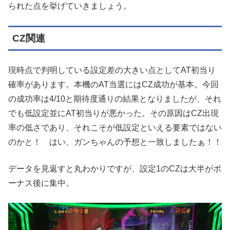
られた点を挙げていきましょう。
CZ関連
現時点で判明している設定差の大きい点としてAT初当り
確率があります。本機のAT当選にはCZ成功が基本。今回
の成功率は4/10と期待度通りの結果となりましたが、それ
でも低設定並にAT初当りが悪かった。その原因はCZ出現
率の低さであり、それこそが低設定といえる要素ではない
のかと！ はい、ガンちゃんの予想と一致しましたぁ！！
データを見返すと丸わかりですが、設定1のCZは大半がボ
ーナス後に集中。