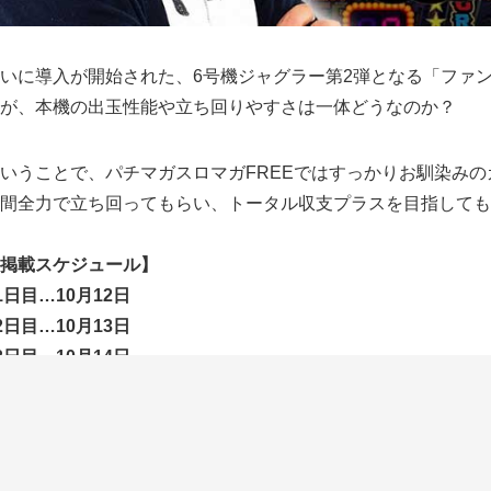
いに導入が開始された、6号機ジャグラー第2弾となる「ファ
が、本機の出玉性能や立ち回りやすさは一体どうなのか？
いうことで、パチマガスロマガFREEではすっかりお馴染み
間全力で立ち回ってもらい、トータル収支プラスを目指しても
掲載スケジュール】
1日目…10月12日
2日目…10月13日
3日目…10月14日
たして本機は勝ちやすいのか？ 高設定のブドウ出現率は？ 
！ それでは早速ご覧あれ！