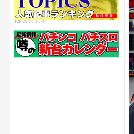
TOPICSランキング