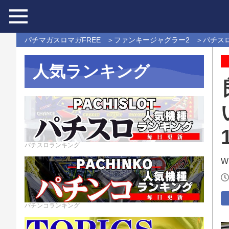
パチマガスロマガFREE
ファンキージャグラー2
パチス
人気ランキング
パチスロランキング
Wr
パチンコランキング