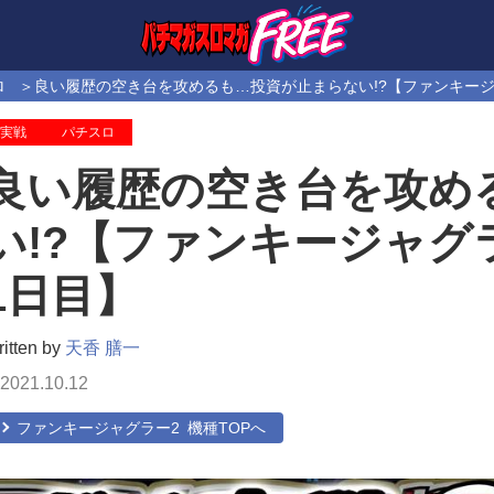
ロ
良い履歴の空き台を攻めるも…投資が止まらない!?【ファンキージャグ
実戦
パチスロ
良い履歴の空き台を攻め
い!?【ファンキージャグラ
1日目】
itten by
天香 膳一
2021.10.12
ファンキージャグラー2