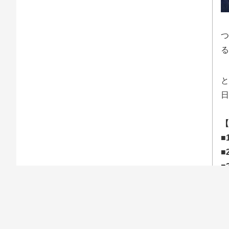
つ
る
と
日
【
■
■
■
果
ぞ