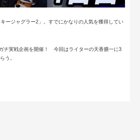
ンキージャグラー2」。すでにかなりの人気を獲得してい
のガチ実戦企画を開催！ 今回はライターの天香膳一に3
らう。
ホール状況は？ これらを実戦から明らかにしていく