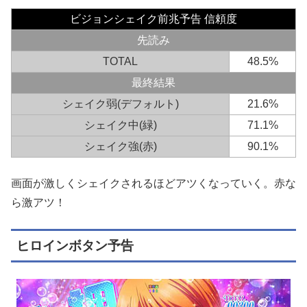
ビジョンシェイク前兆予告 信頼度
先読み
TOTAL
48.5%
最終結果
シェイク弱(デフォルト)
21.6%
シェイク中(緑)
71.1%
シェイク強(赤)
90.1%
画面が激しくシェイクされるほどアツくなっていく。赤な
ら激アツ！
ヒロインボタン予告