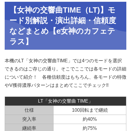
【女神の交響曲TIME（LT)】モ
ード別解説・演出詳細・信頼度
などまとめ【e女神のカフェテ
ラス】
本機のLT「女神の交響曲TIME」では4つのモードを選択
できるのはご存じの通り。そこでここでは各モードの詳細
について紹介！ 各種信頼度はもちろん、各モードの特徴
やV獲得濃厚パターンはまとめてここでチェック!!
LT「女神の交響曲 TIME」
仕様
100回転まで継続
突入率
約40%
継続率
約75%