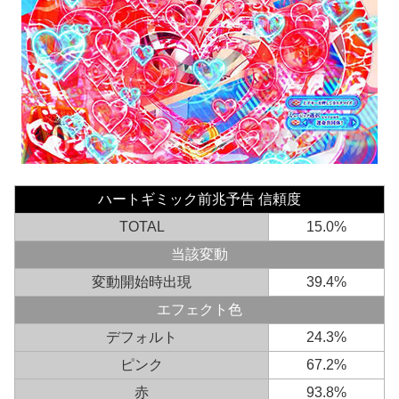
ハートギミック前兆予告 信頼度
TOTAL
15.0%
当該変動
変動開始時出現
39.4%
エフェクト色
デフォルト
24.3%
ピンク
67.2%
赤
93.8%