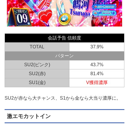
会話予告 信頼度
TOTAL
37.9%
パターン
SU2(ピンク)
43.7%
SU2(赤)
81.4%
SU1(金)
V獲得濃厚
SU2が赤なら大チャンス、S1から金なら大当り濃厚に。
激エモカットイン