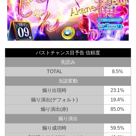
バストチャンス目予告 信頼度
先読み
TOTAL
8.5%
当該変動
煽り出現時
23.1%
煽り演出(デフォルト)
19.4%
煽り演出(赤)
85.0%
煽り演出
煽り成功時
59.5%