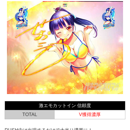
激エモカットイン 信頼度
TOTAL
V獲得濃厚