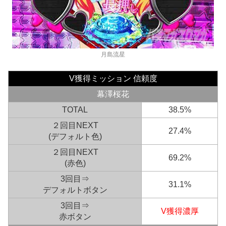
月島流星
V獲得ミッション 信頼度
幕澤桜花
TOTAL
38.5%
２回目NEXT
27.4%
(デフォルト色)
２回目NEXT
69.2%
(赤色)
3回目⇒
31.1%
デフォルトボタン
3回目⇒
V獲得濃厚
赤ボタン