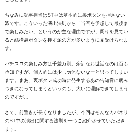
ちなみに記事担当はST中は基本的に裏ボタンを押さない
派です。こういった演出法則から「当否を予想して最後ま
で楽しみたい」というのが主な理由ですが、周りを見てい
ると結構裏ボタンを押す派の方が多いように見受けられま
す。
パチスロの楽しみ方は千差万別。余計なお世話なのは百も
承知ですが、個人的には少し勿体ないなーと思ってしまい
ます。まあ、裏ボタン成功時に発生するあの告知音に病み
つきになってしまうというのも、大いに理解できてしまう
のですが…。
さて、前置きが長くなりましたが、今回はそんなカバネリ
のST中の演出に関する法則を一つご紹介させていただき
ます。