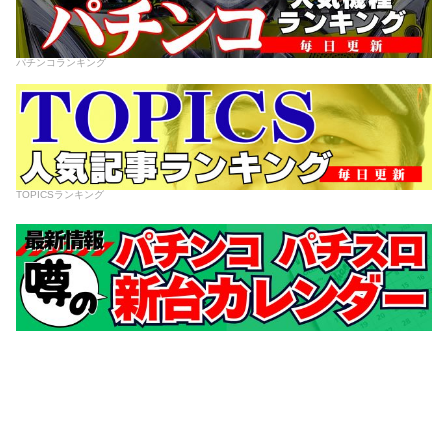
パチンコランキング
TOPICSランキング