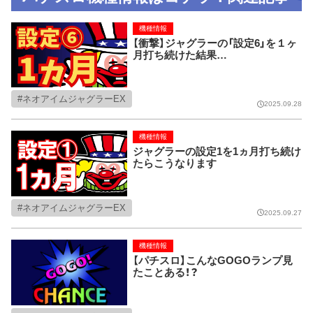
機種情報
【衝撃】ジャグラーの「設定6」を１ヶ
月打ち続けた結果…
ネオアイムジャグラーEX
2025.09.28
機種情報
ジャグラーの設定1を1ヵ月打ち続け
たらこうなります
ネオアイムジャグラーEX
2025.09.27
機種情報
【パチスロ】こんなGOGOランプ見
たことある！？