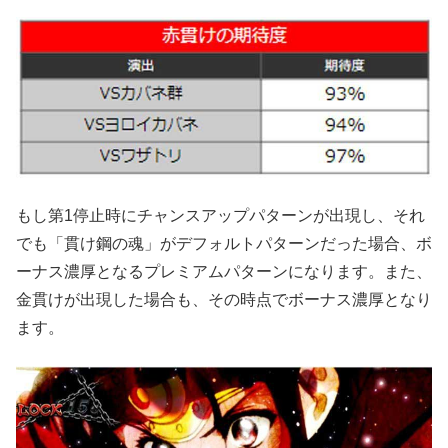
もし第1停止時にチャンスアップパターンが出現し、それ
でも「貫け鋼の魂」がデフォルトパターンだった場合、ボ
ーナス濃厚となるプレミアムパターンになります。また、
金貫けが出現した場合も、その時点でボーナス濃厚となり
ます。