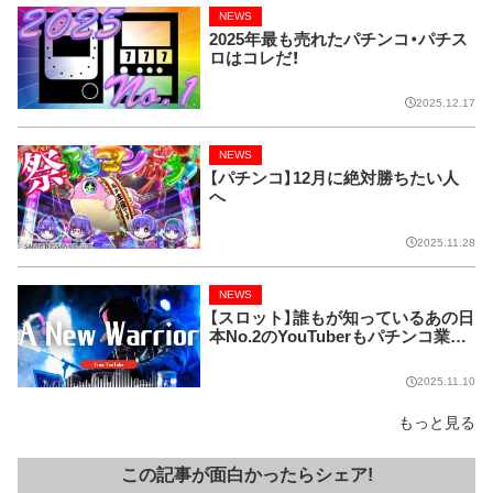
NEWS
2025年最も売れたパチンコ・パチス
ロはコレだ！
2025.12.17
NEWS
【パチンコ】12月に絶対勝ちたい人
へ
2025.11.28
NEWS
【スロット】誰もが知っているあの日
本No.2のYouTuberもパチンコ業界
に参入!!
2025.11.10
もっと見る
この記事が面白かったらシェア!