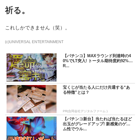
祈る。
これしかできません（笑）。
(c)UNIVERSAL ENTERTAINMENT
【パチンコ】MAXラウンド到達時の4
0%でLT突入! トータル期待度約92%の
R...
宝くじが当たる人にだけ共通する“あ
る特徴”とは？
PR(合同会社デジタルファーム )
【パチンコ新台】当たれば当たるほど
出玉がグレードアップ! 新感覚のゲー
ム性でウル...