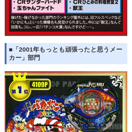
■「2001年もっとも頑張ったと思うメー
カー」部門