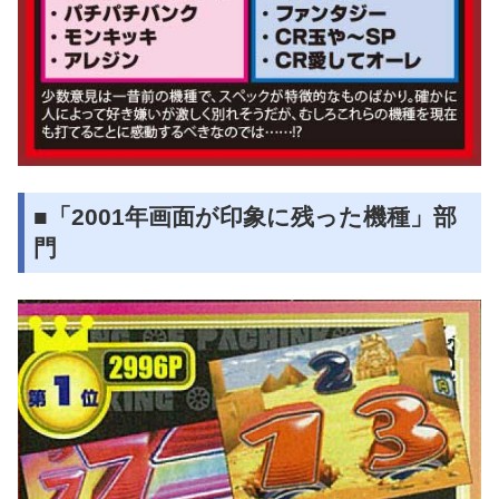
■「2001年画面が印象に残った機種」部
門