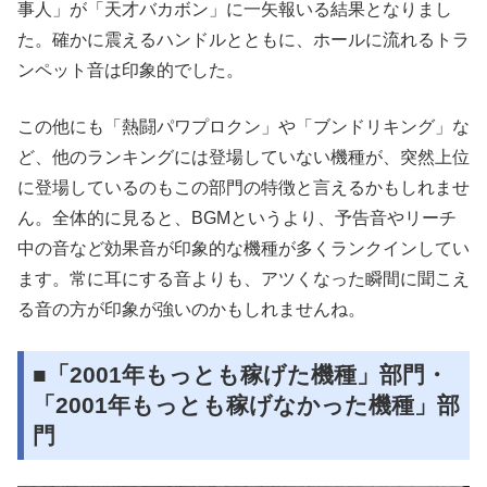
事人」が「天才バカボン」に一矢報いる結果となりまし
た。確かに震えるハンドルとともに、ホールに流れるトラ
ンペット音は印象的でした。
この他にも「熱闘パワプロクン」や「ブンドリキング」な
ど、他のランキングには登場していない機種が、突然上位
に登場しているのもこの部門の特徴と言えるかもしれませ
ん。全体的に見ると、BGMというより、予告音やリーチ
中の音など効果音が印象的な機種が多くランクインしてい
ます。常に耳にする音よりも、アツくなった瞬間に聞こえ
る音の方が印象が強いのかもしれませんね。
■「2001年もっとも稼げた機種」部門・
「2001年もっとも稼げなかった機種」部
門