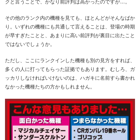
クと言うことで、かなり前評判は高かったのですが…。
その他のランク内の機種を見ても、ほとんどがそんなばか
り。いずれの機種にも共通して言えることは、登場の時期
が早すぎたことと、あまりに高い前評判が裏目に出たこと
ではないでしょうか。
ただし、ここにランクインした機種も別の見方をすれば、
多くの人に打ってもらった証拠でもあります。むしろ、ガ
ッカリしなければいけないのは、ハガキに名前すら書かれ
なかった機種たちの方かもしれません。