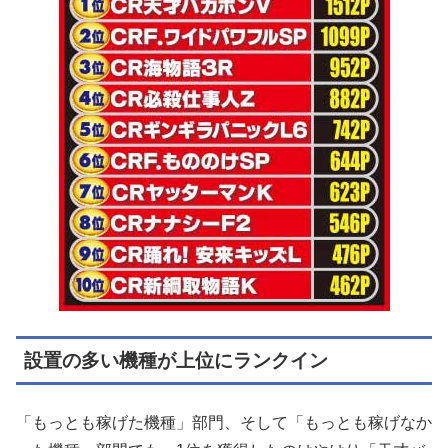
設置の多い機種が上位にランクイン
「もっとも稼げた機種」部門、そして「もっとも稼げなか