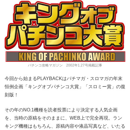
パチンコ攻略マガジン 2002年1.27号掲載記事
今回から始まるPLAYBACKはパチマガ・スロマガの年末
恒例企画「キングオブパチンコ大賞」「スロミー賞」の復
刻版！
その年のNO.1機種を読者投票により決定する人気企画
を、当時の原稿をそのままに、WEB上で完全再現。ラン
キング機種はもちろん、原稿内容や液晶写真など、いたる