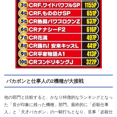
バカボンと仕事人の2機種が大接戦
他の部門と比較すると、かなり特徴的なランキングとなっ
た「音が印象に残った機種」部門。最終的に「必殺仕事
人」と「天才バカボン」の一騎打ちとなり、見事「必殺仕