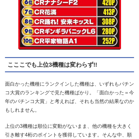
こここでも上位3機種は変わらず!!
面白かった機種にランクインした機種は、いずれもパチン
コ大賞のランキングで見た機種ばかり。「面白かった＝今
年のパチンコ大賞」と考えれば、それも当然の結果なのか
もしれません。
上位の3機種は順位に変動がないまま、他の機種を大きく
引き離す4桁のポイントを獲得しています。そんな中、順