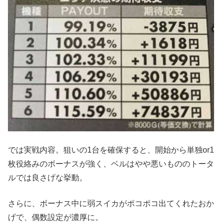
では実戦内容。狙いの1台を確保すると、開始から単独or1
枚役絡みのボーナスが強く、ベルはやや悪いもののトータ
ルでは良さげな挙動。
さらに、ボーナス中に弱スイカがポコポコ出てくれたおか
げで、偶数設定が濃厚に。