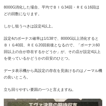
8000G消化した場合、平均でＢＩＧ34回・ＲＥＧ16回ほ
どの回数になります。
しかし狙うべきは設定4以上。
設定4のボーナス確率は1/138で、8000G以上消化すると
ＢＩＧ40回、ＲＥＧ20回前後となるので、「ボーナス60
回以上の台が存在するかどうか」が、その店が設定4以上
を使っているかどうかの目安のひとつ。
データ表示機から高設定の存在を見抜けるのはノーマル機
の良いところ。
立ち回りやすい要因の一つと言えますね。