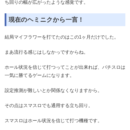
ち回りの幅が広がったような感覚です。
現在のヘミニクから一言！
結局マイフラワーを打てたのはこの1ヶ月だけでした。
まあ流行る感じはしなかっですからね。
ホール状況を信じて打つってことが出来れば、パチスロは
一気に勝てるゲームになります。
設定推測が難しいとか関係なくなりますから。
その点はスマスロでも通用する立ち回り。
スマスロはホール状況を信じて打つ機種です。