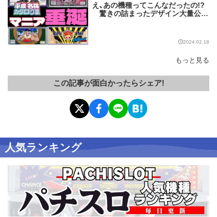
え、あの機種ってこんなだったの!?
驚きの詰まったデザイン大量公
開!!【PLAYBACK／平成名機カタロ
グ展⑥】
2024.02.18
もっと見る
この記事が面白かったらシェア!
人気ランキング