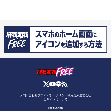
お問い合わせ
プライバシーポリシー
利用規約
運営会社
当サイトについて
©PLANTOPIA