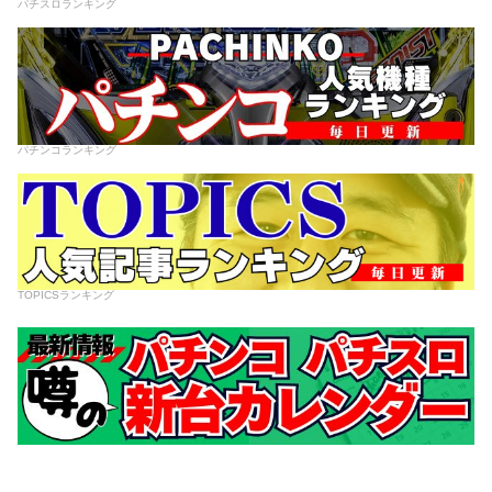
パチスロランキング
パチンコランキング
TOPICSランキング