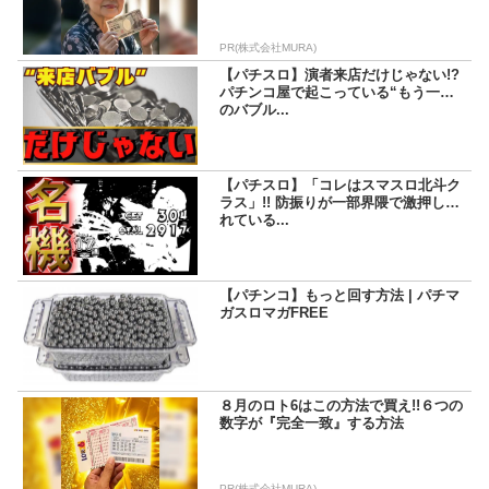
PR(株式会社MURA)
【パチスロ】演者来店だけじゃない!?
パチンコ屋で起こっている“もう一つ
のバブル...
【パチスロ】「コレはスマスロ北斗ク
ラス」!! 防振りが一部界隈で激押しさ
れている...
【パチンコ】もっと回す方法 | パチマ
ガスロマガFREE
８月のロト6はこの方法で買え!!６つの
数字が『完全一致』する方法
PR(株式会社MURA)