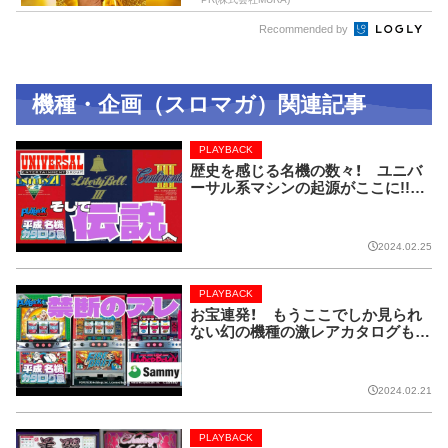
Recommended by
機種・企画（スロマガ）関連記事
PLAYBACK
歴史を感じる名機の数々！ ユニバ
ーサル系マシンの起源がここに!!【P
LAYBACK／平成名機カタログ展
⑧】
2024.02.25
PLAYBACK
お宝連発！ もうここでしか見られ
ない幻の機種の激レアカタログも！
【PLAYBACK／平成名機カタログ展
⑦】
2024.02.21
PLAYBACK