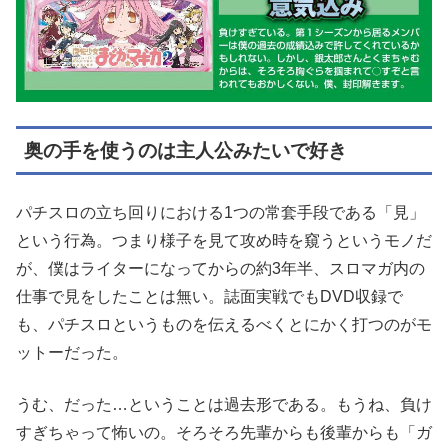
奥の手を使うのは主人公みたいで好き
パチスロの立ち回りにおける1つの常套手段である「見」
という行為。つまり様子を見て攻め時を窺うというモノだ
が、僕はライターになってからの約3年半、スロマガ内の
仕事で見をしたことは無い。誌面実戦でもDVD収録で
も、パチスロというものを伝えるべくとにかく打つのがモ
ットーだった。
うむ、だった…ということは過去形である。もうね、負け
すぎちゃって怖いの。そろそろ先輩からも後輩からも「ガ