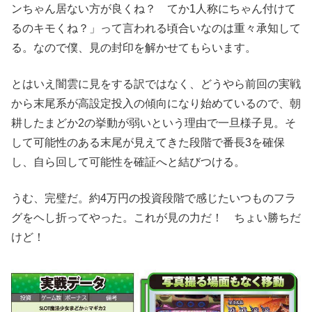
ンちゃん居ない方が良くね？ てか1人称にちゃん付けて
るのキモくね？」って言われる頃合いなのは重々承知して
る。なので僕、見の封印を解かせてもらいます。
とはいえ闇雲に見をする訳ではなく、どうやら前回の実戦
から末尾系が高設定投入の傾向になり始めているので、朝
耕したまどか2の挙動が弱いという理由で一旦様子見。そ
して可能性のある末尾が見えてきた段階で番長3を確保
し、自ら回して可能性を確証へと結びつける。
うむ、完璧だ。約4万円の投資段階で感じたいつものフラ
グをヘし折ってやった。これが見の力だ！ ちょい勝ちだ
けど！