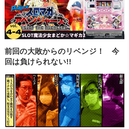
前回の大敗からのリベンジ！ 今
回は負けられない!!