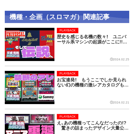
機種・企画（スロマガ）関連記事
PLAYBACK
歴史を感じる名機の数々！ ユニバ
ーサル系マシンの起源がここに!!【P
LAYBACK／平成名機カタログ展
⑧】
2024.02.25
PLAYBACK
お宝連発！ もうここでしか見られ
ない幻の機種の激レアカタログも！
【PLAYBACK／平成名機カタログ展
⑦】
2024.02.21
PLAYBACK
え、あの機種ってこんなだったの!?
驚きの詰まったデザイン大量公
開!!【PLAYBACK／平成名機カタロ