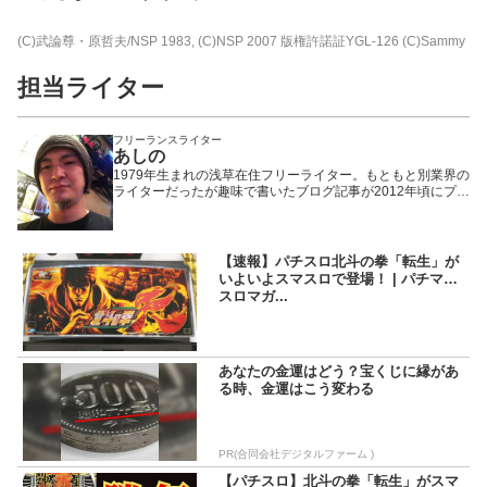
(C)武論尊・原哲夫/NSP 1983, (C)NSP 2007 版権許諾証YGL-126 (C)Sammy
担当ライター
フリーランスライター
あしの
1979年生まれの浅草在住フリーライター。もともと別業界の
ライターだったが趣味で書いたブログ記事が2012年頃にプチ
ヒットしたことで題材をパチンコ・パチスロに固定。以来、
WEBや雑誌や業界誌など媒体を問わず様々なメディアで執筆
活動を行いながら現在に至る。「楽しんで打つ」ことをモッ
トーにしているため記事の内容もそっち方面が多め。
【速報】パチスロ北斗の拳「転生」が
いよいよスマスロで登場！ | パチマガ
スロマガ...
あなたの金運はどう？宝くじに縁があ
る時、金運はこう変わる
PR(合同会社デジタルファーム )
【パチスロ】北斗の拳「転生」がスマ