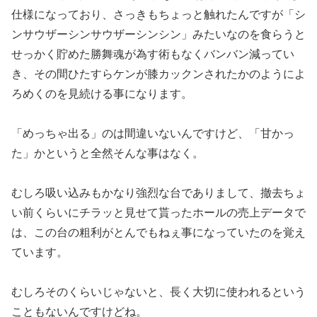
仕様にな
っており、さっきもちょっと触れたんですが「シ
ンサウザーシンサ
ウザーシンシン」みたいなのを食らうと
せっかく貯めた勝舞魂が為
す術もなくバンバン減ってい
き、その間ひたすらケンが膝カックン
されたかのようによ
ろめくのを見続ける事になります。
「めっちゃ出る」のは間違いないんですけど、「甘かっ
た」かとい
うと全然そんな事はなく。
むしろ吸い込みもかなり強烈な台でありまして、撤去ちょ
い前くら
いにチラッと見せて貰ったホールの売上データで
は、この台の粗利
がとんでもねぇ事になっていたのを覚え
ています。
むしろそのくらいじゃないと、長く大切に使われるという
こともな
いんですけどね。