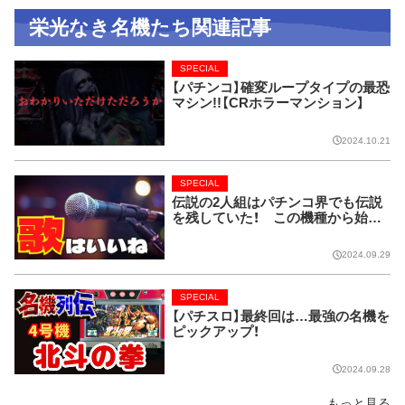
栄光なき名機たち関連記事
SPECIAL
【パチンコ】確変ループタイプの最恐
マシン!!【CRホラーマンション】
2024.10.21
SPECIAL
伝説の2人組はパチンコ界でも伝説
を残していた！ この機種から始ま
り今では当たり前に!!【CRピンクレ
ディー】
2024.09.29
SPECIAL
【パチスロ】最終回は…最強の名機を
ピックアップ！
2024.09.28
もっと見る