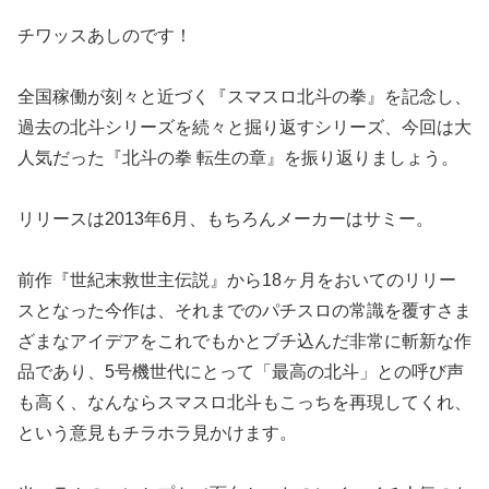
チワッスあしのです！
全国稼働が刻々と近づく『スマスロ北斗の拳』を記念し、
過去の北
斗シリーズを続々と掘り返すシリーズ、今回は大
人気だった『北斗の拳 転生の章』を振り返りましょう。
リリースは2013年6月、もちろんメーカーはサミー。
前作『世紀末救世主伝説』から18ヶ月をおいてのリリー
スとなっ
た今作は、それまでのパチスロの常識を覆すさま
ざまなアイデアをこ
れでもかとブチ込んだ非常に斬新な作
品であり、5号機世代にとって
「最高の北斗」との呼び声
も高く、なんならスマスロ北斗もこっち
を再現してくれ、
という意見もチラホラ見かけます。