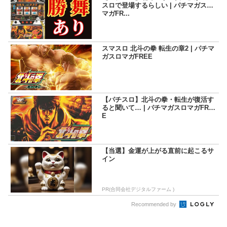
スロで登場するらしい | パチマガスロ
マガFR...
スマスロ 北斗の拳 転生の章2 | パチマ
ガスロマガFREE
【パチスロ】北斗の拳・転生が復活す
ると聞いて… | パチマガスロマガFRE
E
【当選】金運が上がる直前に起こるサ
イン
PR(合同会社デジタルファーム )
Recommended by