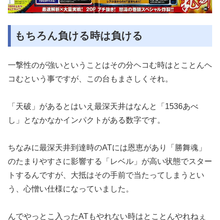
もちろん負ける時は負ける
一撃性のが強いということはその分ヘコむ時はとことんヘ
コむとい
う事ですが、この台もまさしくそれ。
「天破」があるとはいえ最深天井はなんと「1536あべ
し」とな
かなかインパクトがある数字です。
ちなみに最深天井到達時のATには恩恵があり「勝舞魂」
のたまり
やすさに影響する「レベル」が高い状態でスター
トするんですが、
大抵はその手前で当たってしまうとい
う、心憎い仕様になって
いました。
んでやっとこ入ったATもやれない時はとことんやれねぇ