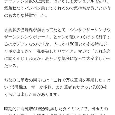
チャレン
ジ回数の上乗せ」はいかにもカジュアルであり、
気兼ねなくバンバ
ン乗せてくれるので気持ちが良いという
のも大きな特徴でした。
まあ多少勝舞魂が溜まってたとて「シンサウザーシンサウ
ザーシン
シンウボァー！」とケンが這いつくばって終了す
るのがデフォなの
ですが、うっかり50個とかある時にジ
ャギが出てきて一発突破し
たりすると、マジで「これ永久
に続くんじゃねぇか」みたいな気分に
なって大変楽しかっ
たッス。
ちなみに筆者の周りには「これで万枚童貞を卒業した」と
いう5号
機ユーザーが多数、また筆者もサクッと7,000枚
くらいは出し
た事があります。
時期的に高純増AT機が勃興したタイミングで、出玉力の