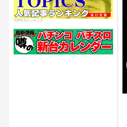
TOPICSランキング