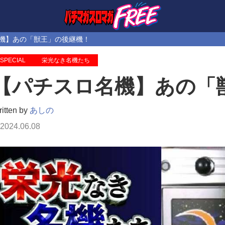
機】あの「獣王」の後継機！
SPECIAL
栄光なき名機たち
【パチスロ名機】あの「
itten by
あしの
2024.06.08