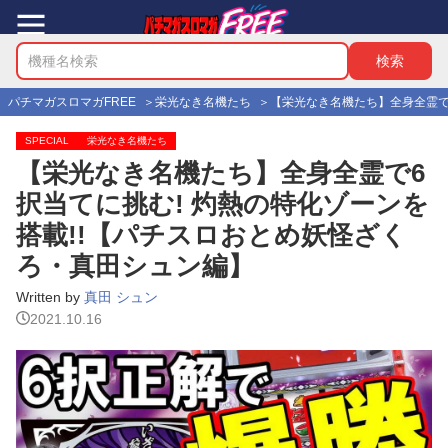
パチマガスロマガFREE
栄光なき名機たち
【栄光なき名機たち】全身全霊で
SPECIAL
栄光なき名機たち
【栄光なき名機たち】全身全霊で6
択当てに挑む! 灼熱の特化ゾーンを
搭載!!【パチスロおとめ妖怪ざく
ろ・真田シュン編】
Written by
真田 シュン
2021.10.16