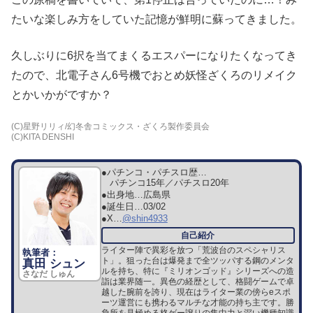
たいな楽しみ方をしていた記憶が鮮明に蘇ってきました。
久しぶりに6択を当てまくるエスパーになりたくなってき
たので、北電子さん6号機でおとめ妖怪ざくろのリメイク
とかいかがですか？
(C)星野リリィ/幻冬舎コミックス・ざくろ製作委員会
(C)KITA DENSHI
●パチンコ・パチスロ歴…
パチンコ15年／パチスロ20年
●出身地…
広島県
●誕生日…
03/02
●X…
@shin4933
ライター陣で異彩を放つ「荒波台のスペシャリス
ト」。狙った台は爆発まで全ツッパする鋼のメンタ
真田 シュン
ルを持ち、特に『ミリオンゴッド』シリーズへの造
さなだ しゅん
詣は業界随一。異色の経歴として、格闘ゲームで卓
越した腕前を誇り、現在はライター業の傍らeスポ
ーツ運営にも携わるマルチな才能の持ち主です。勝
負所を見極める格ゲー譲りの集中力と深い機種知識