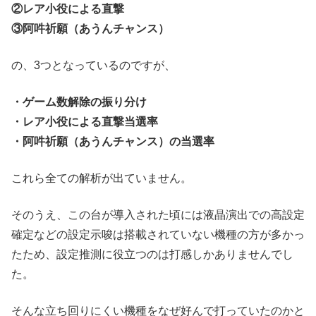
②レア小役による直撃
③阿吽祈願（あうんチャンス）
の、3つとなっているのですが、
・ゲーム数解除の振り分け
・レア小役による直撃当選率
・阿吽祈願（あうんチャンス）の当選率
これら全ての解析が出ていません。
そのうえ、この台が導入された頃には液晶演出での高設定
確定などの設定示唆は搭載されていない機種の方が多かっ
たため、設定推測に役立つのは打感しかありませんでし
た。
そんな立ち回りにくい機種をなぜ好んで打っていたのかと