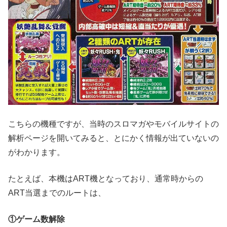
こちらの機種ですが、当時のスロマガやモバイルサイトの
解析ページを開いてみると、とにかく情報が出ていないの
がわかります。
たとえば、本機はART機となっており、通常時からの
ART当選までのルートは、
①ゲーム数解除