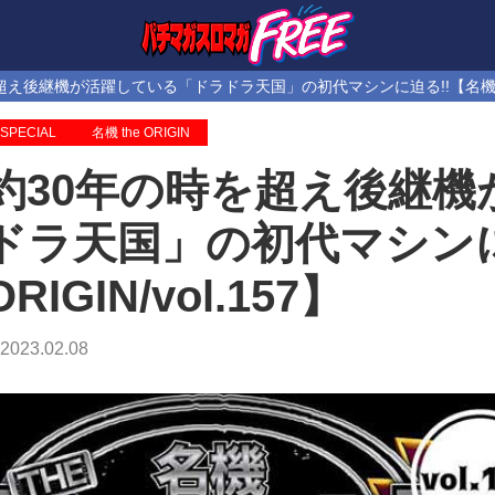
え後継機が活躍している「ドラドラ天国」の初代マシンに迫る!!【名機 the OR
SPECIAL
名機 the ORIGIN
約30年の時を超え後継
ドラ天国」の初代マシンに迫
ORIGIN/vol.157】
2023.02.08