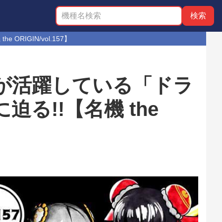
IGIN/vol.157】
機が活躍している「ドラ
る!!【名機 the